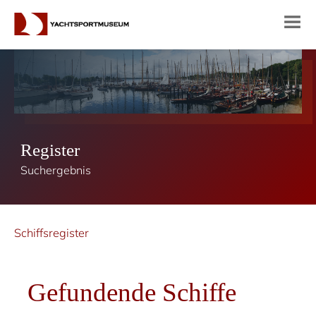
Register
Suchergebnis
Schiffsregister
Gefundende Schiffe