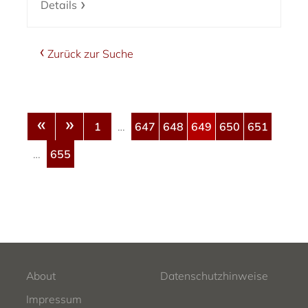
Details
Zurück zur Suche
«
»
1
…
647
648
649
650
651
…
655
About
Datenschutzhinweise
Impressum