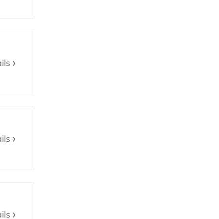
ils
ils
ils