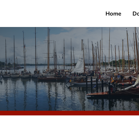
Home
D