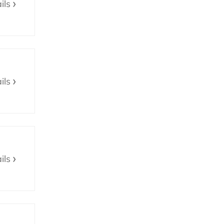
ils
ils
ils