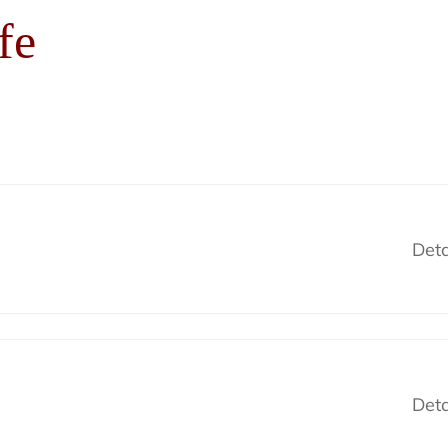
fe
Deta
Deta