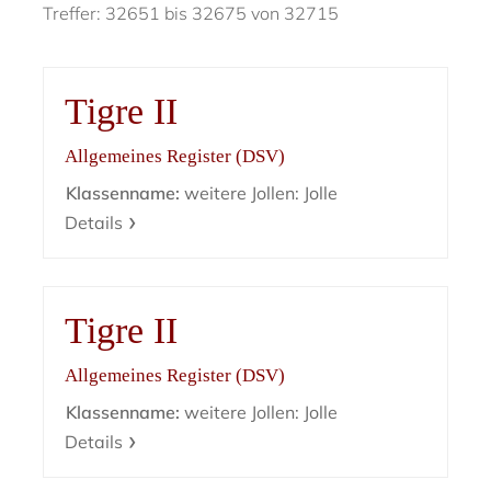
Treffer: 32651 bis 32675 von 32715
Tigre II
Allgemeines Register (DSV)
Klassenname:
weitere Jollen: Jolle
Details
Tigre II
Allgemeines Register (DSV)
Klassenname:
weitere Jollen: Jolle
Details