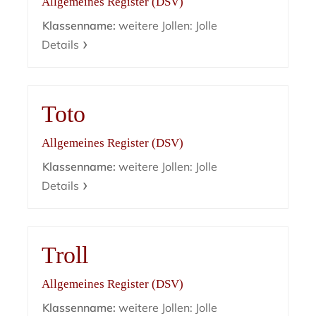
Allgemeines Register (DSV)
Klassenname:
weitere Jollen: Jolle
Details
Toto
Allgemeines Register (DSV)
Klassenname:
weitere Jollen: Jolle
Details
Troll
Allgemeines Register (DSV)
Klassenname:
weitere Jollen: Jolle