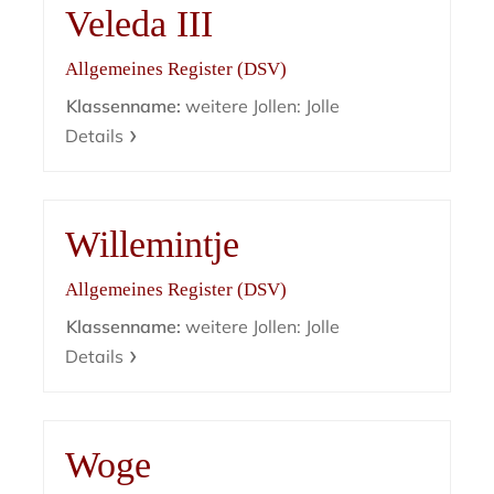
Veleda III
Allgemeines Register (DSV)
Klassenname:
weitere Jollen: Jolle
Details
Willemintje
Allgemeines Register (DSV)
Klassenname:
weitere Jollen: Jolle
Details
Woge