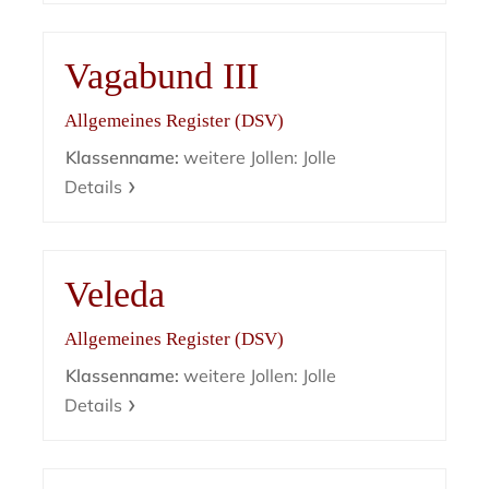
Vagabund III
Allgemeines Register (DSV)
Klassenname:
weitere Jollen: Jolle
Details
Veleda
Allgemeines Register (DSV)
Klassenname:
weitere Jollen: Jolle
Details