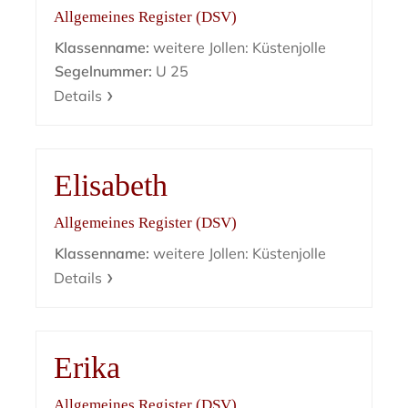
Allgemeines Register (DSV)
Klassenname:
weitere Jollen: Küstenjolle
Segelnummer:
U 25
Details
Elisabeth
Allgemeines Register (DSV)
Klassenname:
weitere Jollen: Küstenjolle
Details
Erika
Allgemeines Register (DSV)