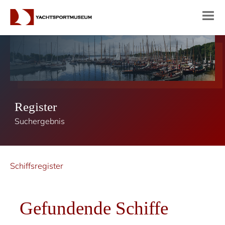
Register
Suchergebnis
Schiffsregister
Gefundende Schiffe