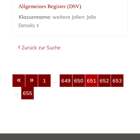
Allgemeines Register (DSV)
Klassenname:
weitere Jollen: Jolle
Details
Zurück zur Suche
«
»
1
…
649
650
651
652
653
…
655