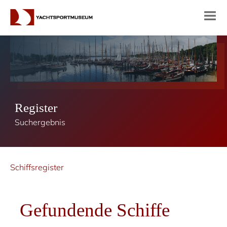
Register
Suchergebnis
Schiffsregister
Gefundende Schiffe