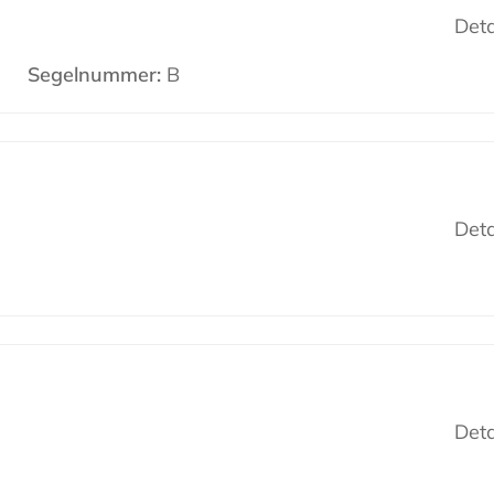
Deta
Segelnummer:
B
Deta
Deta