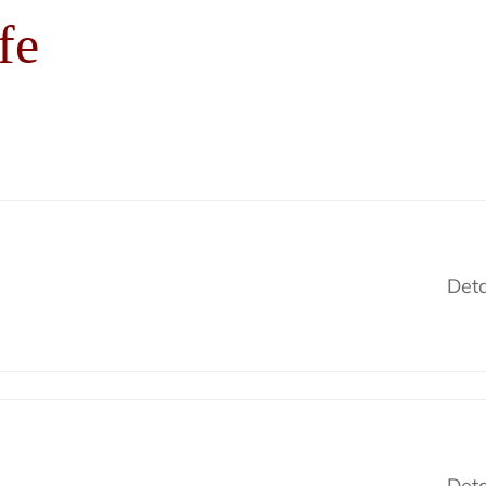
fe
Deta
Deta