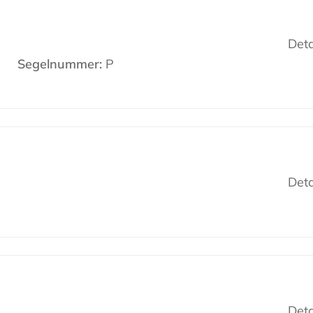
Deta
Segelnummer:
P
Deta
Deta