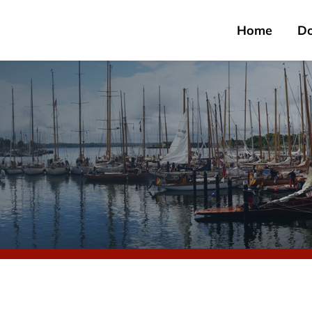
Home
D