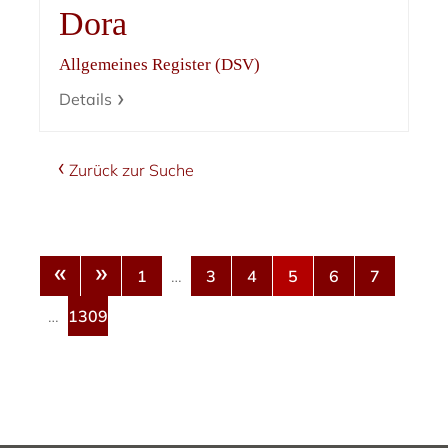
Dora
Allgemeines Register (DSV)
Details
Zurück zur Suche
«
»
1
…
3
4
5
6
7
…
1309