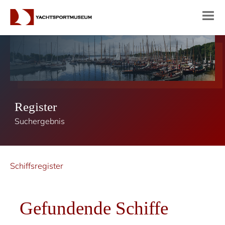
Register
Suchergebnis
Schiffsregister
Gefundende Schiffe