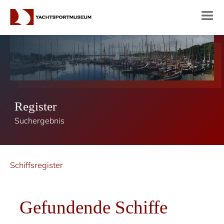
Register
Suchergebnis
Schiffsregister
Gefundende Schiffe