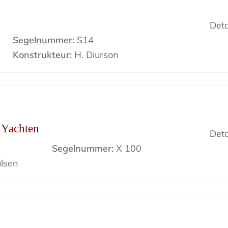
Deta
Segelnummer:
S14
Konstrukteur:
H. Diurson
r Yachten
Deta
Segelnummer:
X 100
lsen