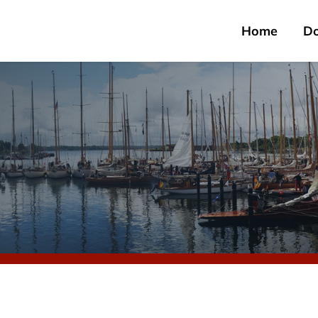
Home
D