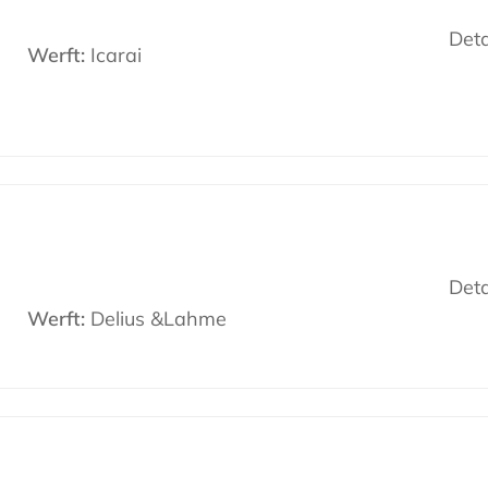
Deta
Werft:
Icarai
Deta
Werft:
Delius &Lahme