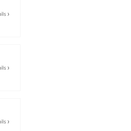
ils
ils
ils