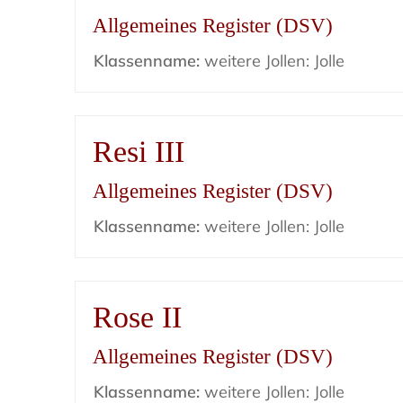
Allgemeines Register (DSV)
Klassenname:
weitere Jollen: Jolle
Resi III
Allgemeines Register (DSV)
Klassenname:
weitere Jollen: Jolle
Rose II
Allgemeines Register (DSV)
Klassenname:
weitere Jollen: Jolle