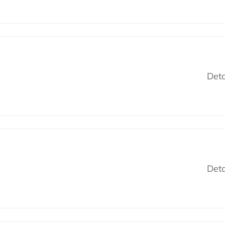
Deta
Deta