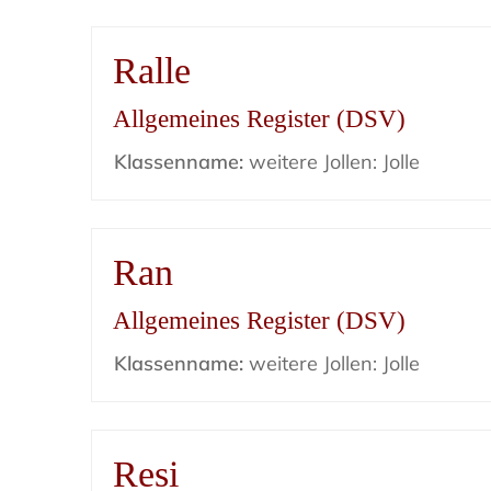
Ralle
Allgemeines Register (DSV)
Klassenname:
weitere Jollen: Jolle
Ran
Allgemeines Register (DSV)
Klassenname:
weitere Jollen: Jolle
Resi