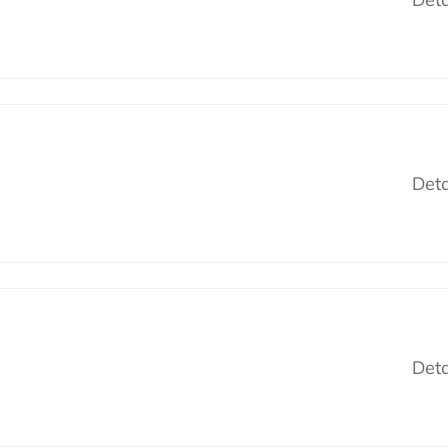
Deta
Deta