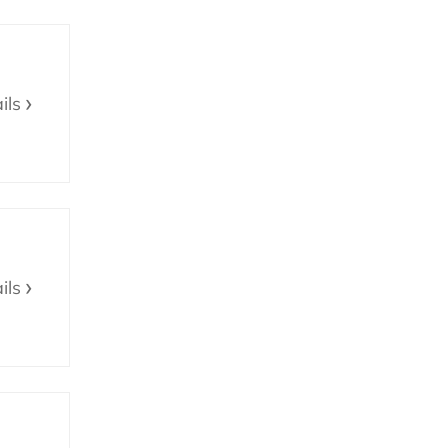
ils
ils