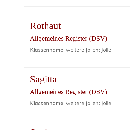
Rothaut
Allgemeines Register (DSV)
Klassenname:
weitere Jollen: Jolle
Sagitta
Allgemeines Register (DSV)
Klassenname:
weitere Jollen: Jolle