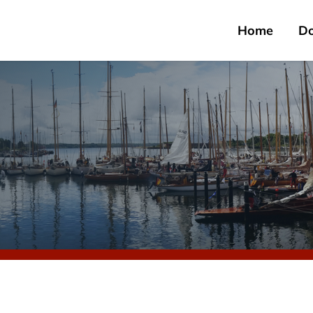
Home
D