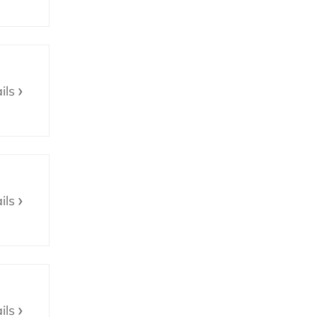
ils
ils
ils