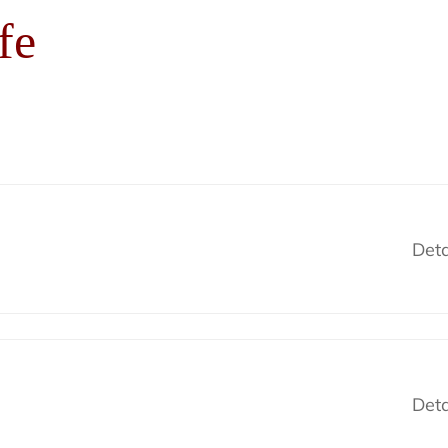
fe
Deta
Deta