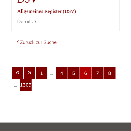
Allgemeines Register (DSV)
Details
Zurück zur Suche
«
»
1
…
4
5
6
7
8
…
1309