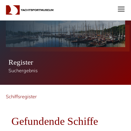
Register
Suchergebnis
Schiffsregister
Gefundende Schiffe