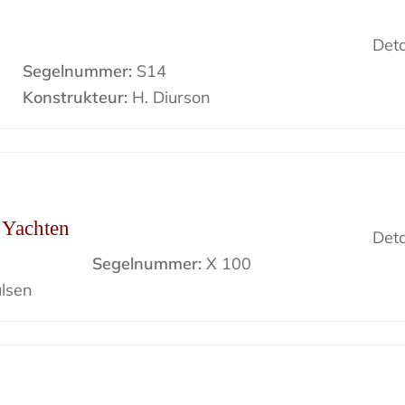
Deta
Segelnummer:
S14
Konstrukteur:
H. Diurson
r Yachten
Deta
Segelnummer:
X 100
lsen