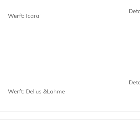
Deta
Werft:
Icarai
Deta
Werft:
Delius &Lahme