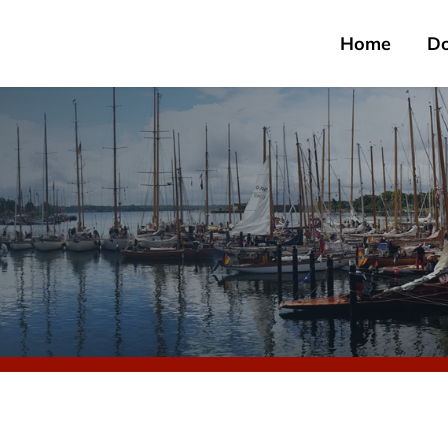
Home
D