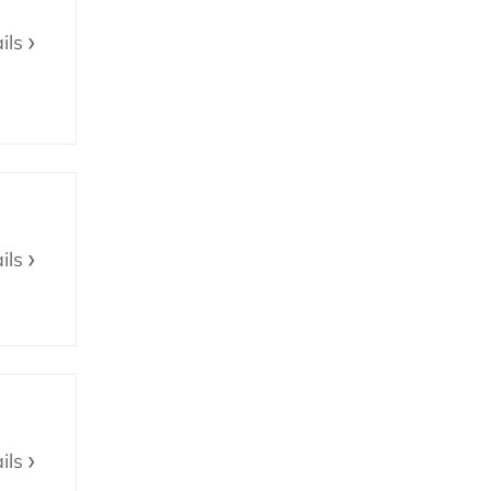
ils
ils
ils