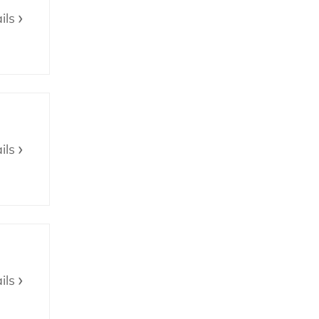
ils
ils
ils