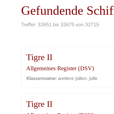
Gefundende Schif
Treffer: 32651 bis 32675 von 32715
Tigre II
Allgemeines Register (DSV)
Klassenname:
weitere Jollen: Jolle
Tigre II