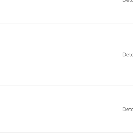
Deta
Deta