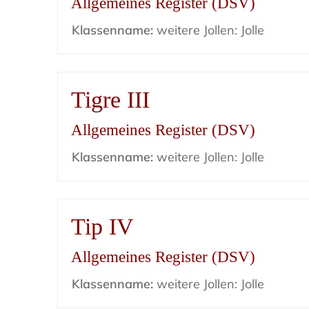
Allgemeines Register (DSV)
Klassenname:
weitere Jollen: Jolle
Tigre III
Allgemeines Register (DSV)
Klassenname:
weitere Jollen: Jolle
Tip IV
Allgemeines Register (DSV)
Klassenname:
weitere Jollen: Jolle