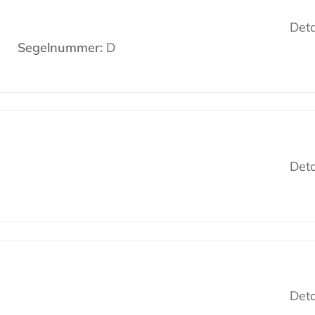
Deta
Segelnummer:
D
Deta
Deta