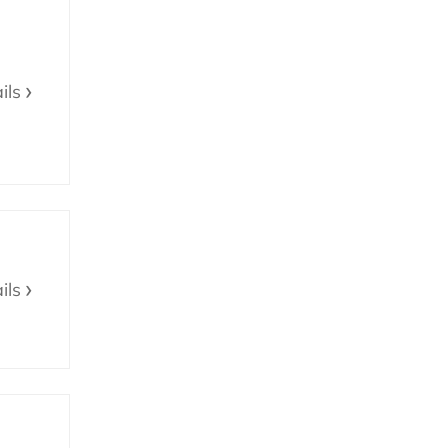
ils
ils