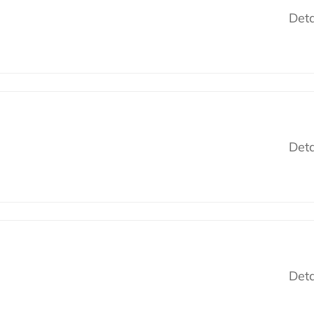
Deta
Deta
Deta