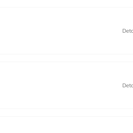
Deta
Deta