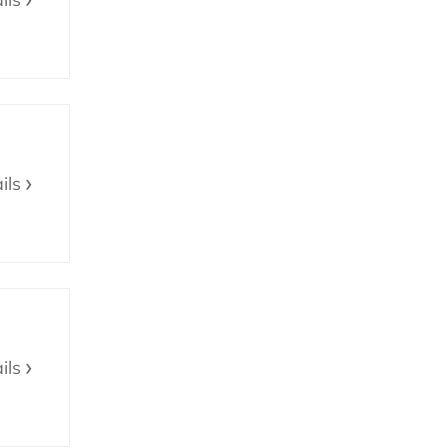
ils
ils