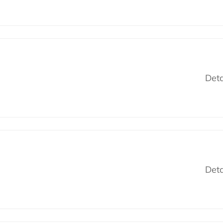
Deta
Deta