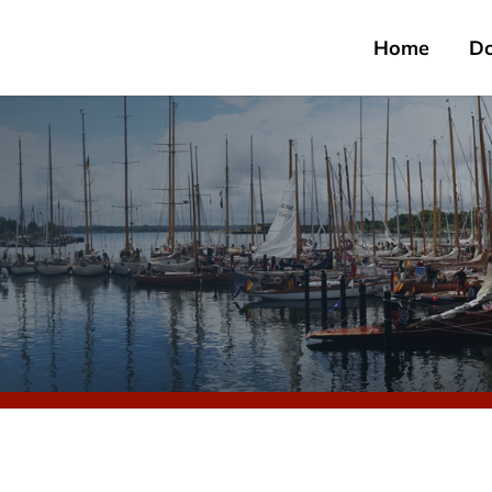
Home
D