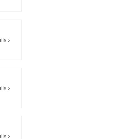
ils
ils
ils