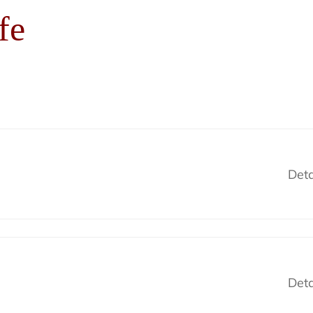
fe
Deta
Deta