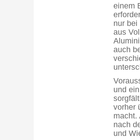
einem B
erforde
nur bei
aus Vol
Alumini
auch be
verschi
untersc
Vorauss
und ein
sorgfäl
vorher 
macht.
nach d
und Wi