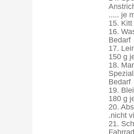
Anstric
..... je
15. Kitt 
16. Was
Bedarf
17. Lein
150 g j
18. Mar
Spezial
Bedarf
19. Blei
180 g j
20. Abs
.nicht v
21. Schri
Fahrrad