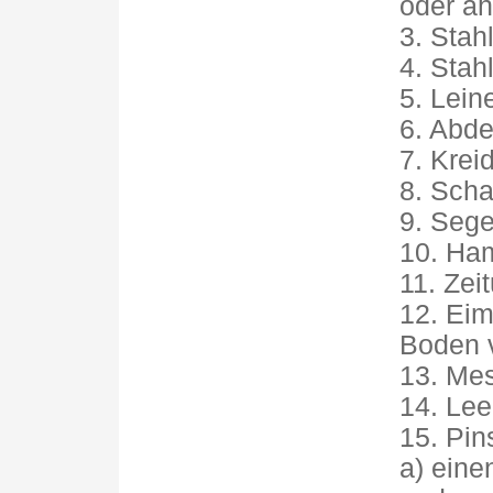
oder äh
3. Stah
4. Stah
5. Lein
6. Abd
7. Krei
8. Sch
9. Sege
10. Ha
11. Ze
12. Ei
Boden 
13. Me
14. Le
15. Pin
a) eine