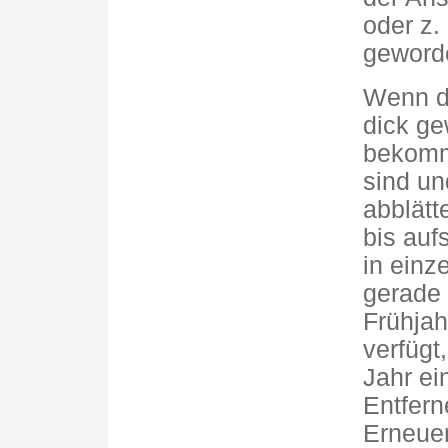
oder z.
geworde
Wenn di
dick ge
bekomme
sind u
abblätt
bis auf
in einz
gerade 
Frühjah
verfügt
Jahr ei
Entfern
Erneue