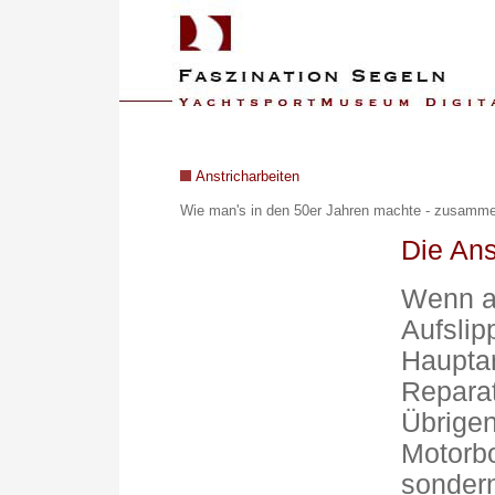
Anstricharbeiten
Wie man's in den 50er Jahren machte - z
usammen
Die Ans
Wenn al
Aufslip
Hauptar
Reparat
Übrigen
Motorbo
sondern