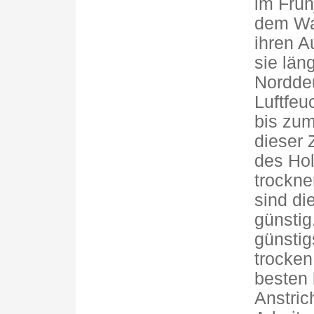
im Früh
dem Was
ihren A
sie län
Norddeu
Luftfeu
bis zum
dieser 
des Hol
trockne
sind di
günstig.
günstig
trocken
besten 
Anstric