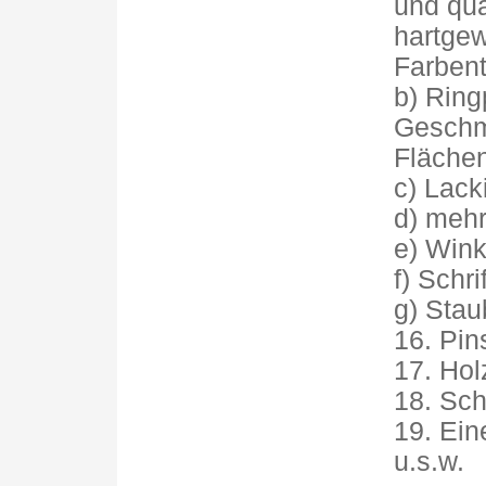
und qua
hartgew
Farbent
b) Ring
Geschm
Fläche
c) Lack
d) mehr
e) Wink
f) Schri
g) Stau
16. Pin
17. Hol
18. Sc
19. Ein
u.s.w.