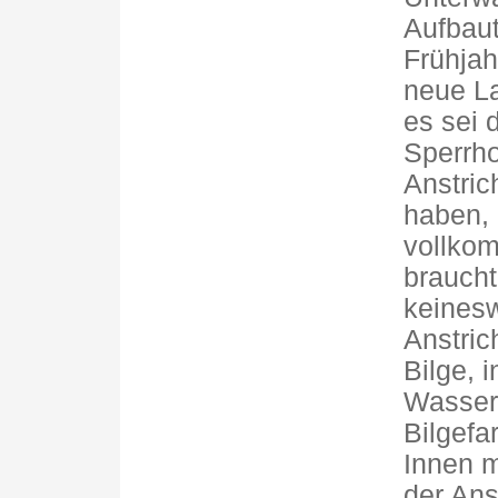
Aufbaut
Frühjah
neue L
es sei 
Sperrho
Anstri
haben,
vollkom
braucht
keines
Anstric
Bilge, 
Wasser 
Bilgefa
Innen 
der Ans