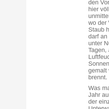
den Vor
hier völ
unmitte
wo der
Staub h
darf an
unter N
Tagen, 
Luftfeuc
Sonnenw
gemalt 
brennt.
Was man
Jahr au
der ein
Unterw