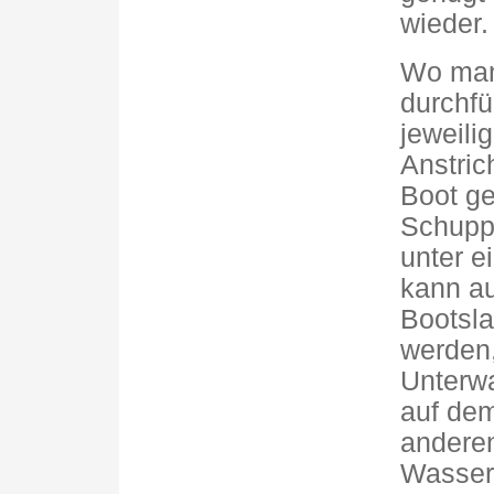
wieder.
Wo man 
durchfü
jeweil
Anstric
Boot ge
Schupp
unter e
kann au
Bootsla
werden
Unterw
auf dem
anderen
Wasser 