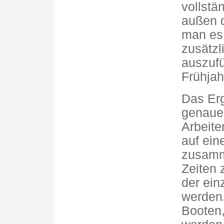
vollstä
außen d
man es 
zusätzl
auszufü
Frühjah
Das Erg
genauer
Arbeiten
auf ein
zusamm
Zeiten
der ein
werden.
Booten,