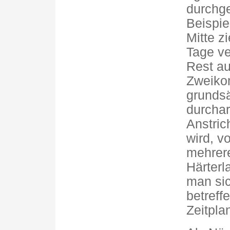
durchg
Beispie
Mitte z
Tage ve
Rest au
Zweiko
grundsä
durchar
Anstric
wird, v
mehrere
Härterl
man sic
betref
Zeitpla