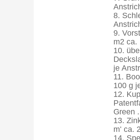
Anstric
8. Schle
Anstric
9. Vorst
m2 ca. 
10. übe
Deckslac
je Anst
11. Boot
100 g j
12. Kup
Patentf
Green .
13. Zink
m' ca. 
14. Spe