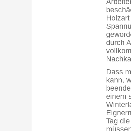
Arbeite
beschäd
Holzart
Spannu
geworde
durch A
vollkom
Nachkal
Dass m
kann, w
beendet
einem s
Winter
Eignern
Tag die
müssen,