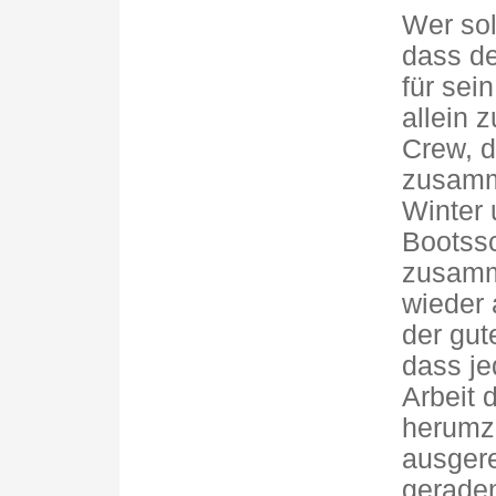
Wer sol
dass de
für sei
allein 
Crew, 
zusamme
Winter 
Bootss
zusamm
wieder 
der gut
dass je
Arbeit d
herumzu
ausgere
geraden