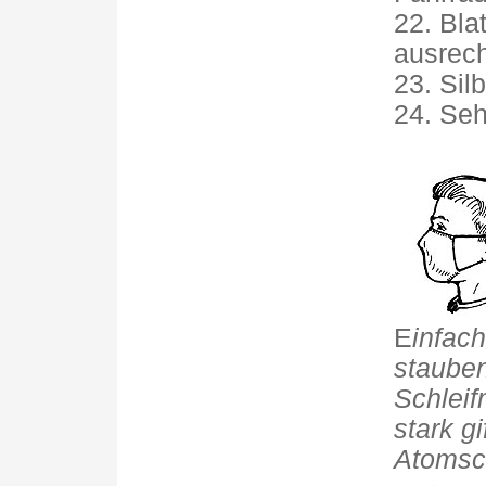
22. Blat
ausrec
23. Sil
24. Seh
E
infach
stauben
Schleif
stark g
Atomsc