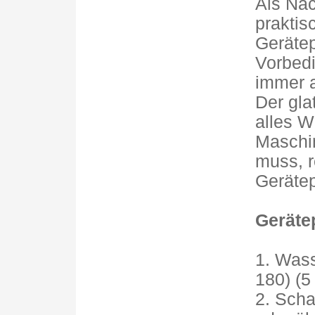
Als Näc
praktis
Gerätep
Vorbedi
immer 
Der gla
alles W
Maschin
muss, r
Gerätep
Geräte
1. Wass
180) (5
2. Scha