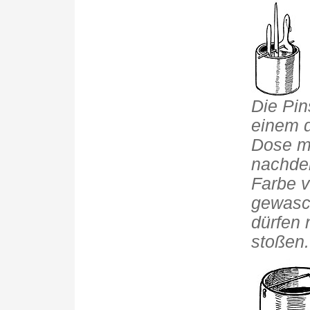
Die Pin
einem d
Dose mi
nachdem
Farbe 
gewasch
dürfen 
stoßen.