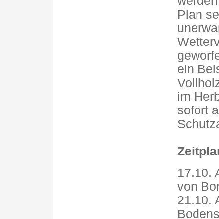
werden
Plan se
unerwar
Wetterv
geworf
ein Beis
Vollhol
im Herb
sofort 
Schutza
Zeitpla
17.10. 
von Bor
21.10. 
Bodensp