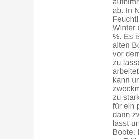
aufnimm
ab. In 
Feuchti
Winter
%. Es i
alten B
vor dem
zu lass
arbeitet
kann u
zweckmä
zu star
für ein
dann zw
lässt u
Boote, 