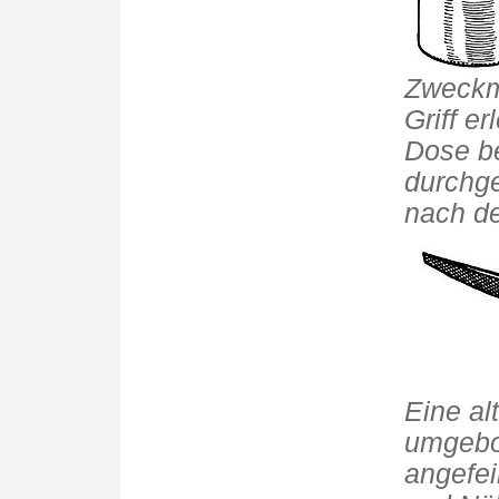
Zweckm
Griff er
Dose b
durchge
nach de
Eine al
umgebo
angefei