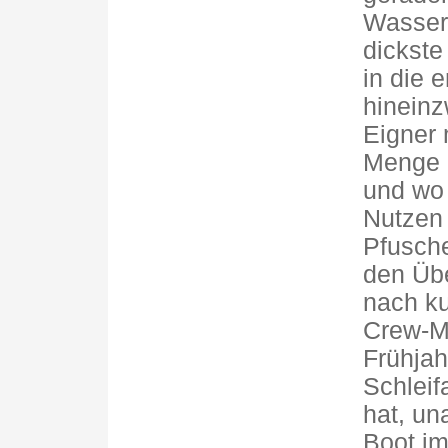
Wasserl
dickste
in die 
hinein
Eigner 
Menge 
und wo
Nutzen 
Pfusche
den Übe
nach ku
Crew-Mi
Frühjah
Schleif
hat, un
Boot i