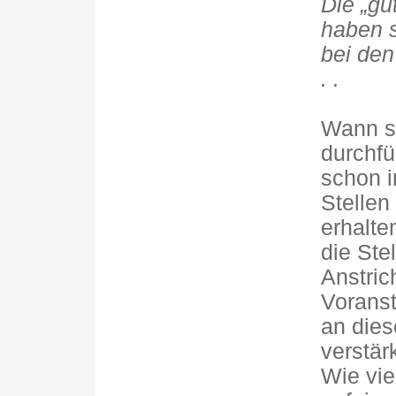
Die „gu
haben s
bei den
. .
Wann so
durchf
schon i
Stellen
erhalte
die Ste
Anstric
Vorans
an dies
verstär
Wie vie