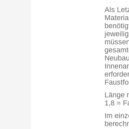
Als Let
Material
benötig
jeweili
müssen
gesamte
Neubau 
Innenan
erforde
Faustfo
Länge m
1,8 = F
Im einz
berechn