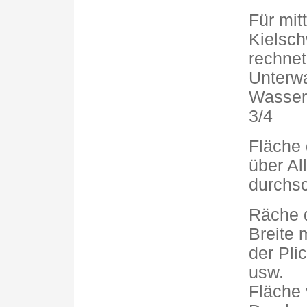
Für mit
Kielsch
rechne
Unterwa
Wasserl
3/4
Fläche
über Al
durchsc
Räche d
Breite 
der Pli
usw.
Fläche 