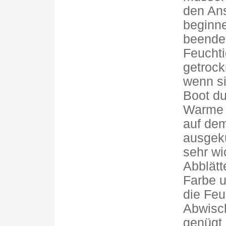
den Ans
beginne
beendet
Feucht
getrock
wenn si
Boot du
Warme l
auf de
ausgekü
sehr wi
Abblätt
Farbe u
die Feu
Abwisc
genügt 