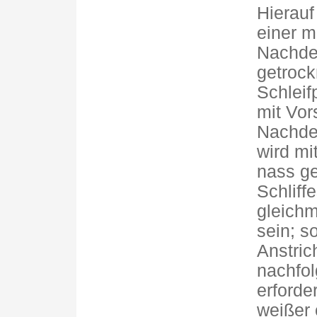
Hierauf
einer m
Nachdem
getrockn
Schleif
mit Vor
Nachdem
wird mi
nass ge
Schliff
gleichm
sein; s
Anstric
nachfo
erforde
weißer 