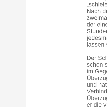
„schleie
Nach di
zweimal
der ein
Stunde
jedesma
lassen s
Der Sch
schon s
im Gege
Überzug
und hat
Verbin
Überzug
er die 