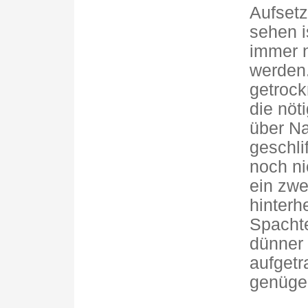
Aufsetz
sehen i
immer n
werden
getrock
die nöt
über Na
geschli
noch ni
ein zwe
hinterh
Spachte
dünner 
aufgetr
genügen