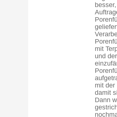
besser,
Auftrag
Porenfü
geliefe
Verarbe
Porenfü
mit Ter
und der
einzufä
Porenfü
aufgetr
mit der
damit s
Dann w
gestric
nochmal