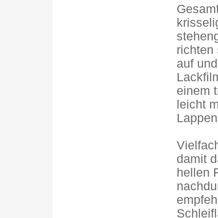
Gesamt
krissel
stehen
richten
auf und
Lackfil
einem 
leicht 
Lappen 
Vielfac
damit d
hellen 
nachdun
empfehl
Schleif