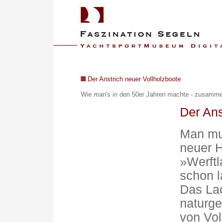
Der Anstrich neuer Vollholzboote
Wie man's in den 50er Jahren machte - z
usammen
Der Ans
Man mu
neuer H
»Werftl
schon l
Das Lac
naturge
von Vol