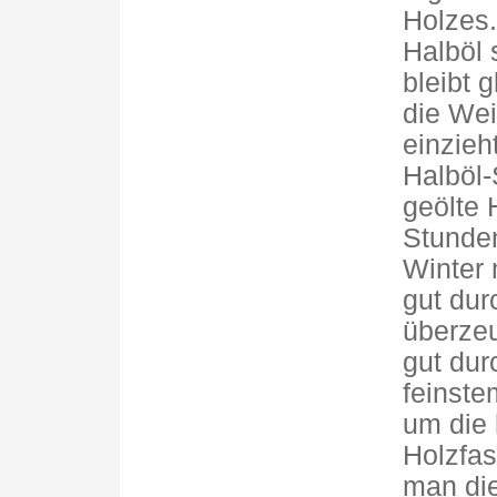
Holzes.
Halböl 
bleibt 
die Wei
einzieh
Halböl-
geölte
Stunden
Winter 
gut dur
überzeu
gut durc
feinste
um die
Holzfas
man die