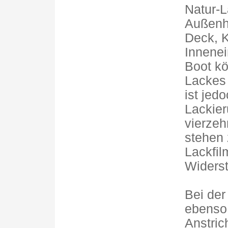
Natur-L
Außenha
Deck, K
Innenei
Boot k
Lackes
ist jed
Lackier
vierze
stehen 
Lackfil
Widerst
Bei der
ebenso 
Anstric