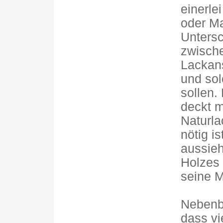
einerle
oder M
Untersc
zwische
Lackans
und sol
sollen.
deckt m
Naturla
nötig i
aussieh
Holzes 
seine 
Nebenbe
dass vi