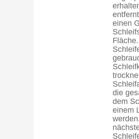
erhalte
entfern
einen 
Schleif
Fläche.
Schleif
gebrau
Schleif
trockne
Schleif
die ges
dem Sc
einem 
werden.
nächste
Schleif