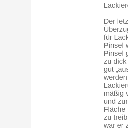
Lackier
Der let
Überzug
für Lac
Pinsel 
Pinsel 
zu dick
gut „au
werden.
Lackie
mäßig v
und zum
Fläche 
zu trei
war er 