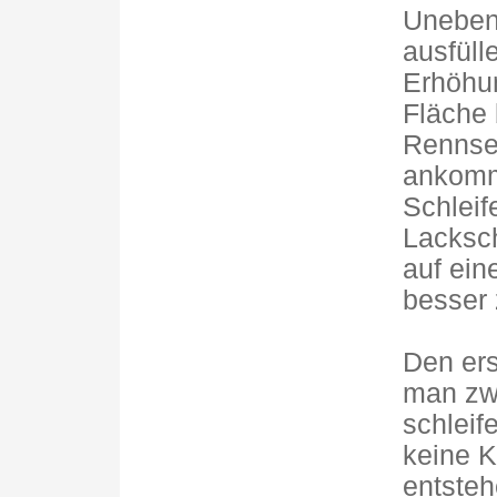
Uneben
ausfüll
Erhöhun
Fläche 
Rennse
ankomm
Schleif
Lacksch
auf ein
besser 
Den ers
man zwe
schleif
keine K
entsteh