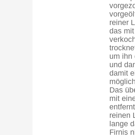
vorgez
vorgeöl
reiner L
das mit
verkoch
trockne
um ihn 
und dan
damit e
möglich
Das üb
mit ein
entfern
reinen 
lange d
Firnis 