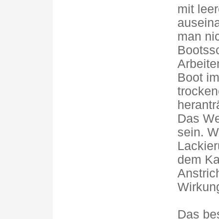
mit lee
ausein
man nic
Bootss
Arbeite
Boot im
trocken
herantr
Das We
sein. W
Lackier
dem Kap
Anstric
Wirkung
Das bes