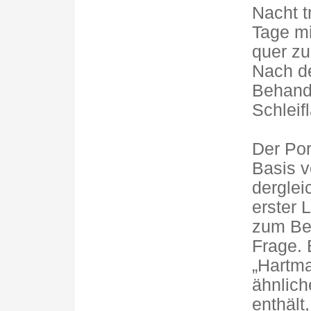
Nacht 
Tage mi
quer zu
Nach d
Behand
Schleif
Der Por
Basis v
derglei
erster 
zum Bei
Frage. 
„Hartma
ähnlich
enthält