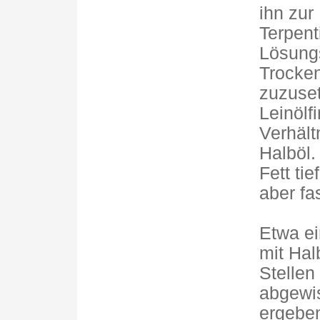
ihn zur 
Terpent
Lösungs
Trocken
zuzuse
Leinölf
Verhält
Halböl.
Fett ti
aber fas
Etwa ei
mit Hal
Stellen
abgewis
ergeben