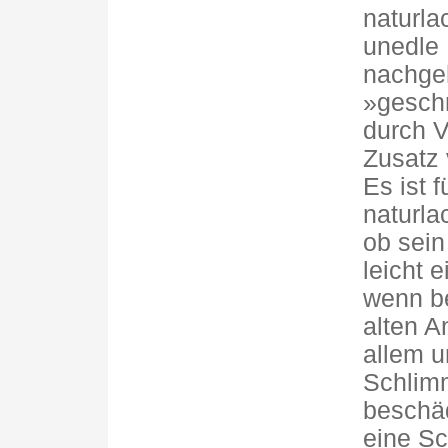
naturla
unedle 
nachgeh
»geschm
durch V
Zusatz 
Es ist 
naturla
ob sein
leicht 
wenn be
alten A
allem u
Schlimm
beschäd
eine Sc