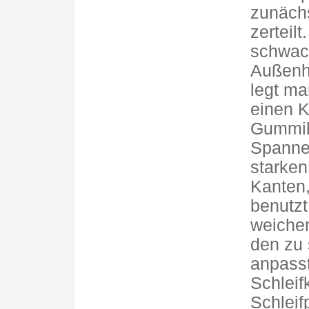
zunäch
zerteil
schwach
Außenha
legt ma
einen K
Gummik
Spannei
starken
Kanten,
benutzt
weicher
den zu 
anpass
Schleif
Schleif