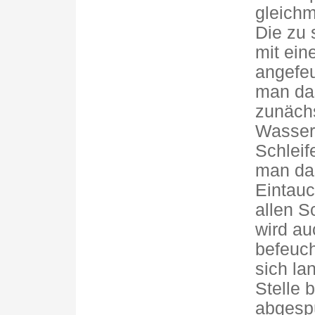
gleichm
Die zu 
mit ei
angefeu
man das
zunächs
Wasser 
Schleif
man das
Eintauc
allen S
wird au
befeuch
sich la
Stelle 
abgespü