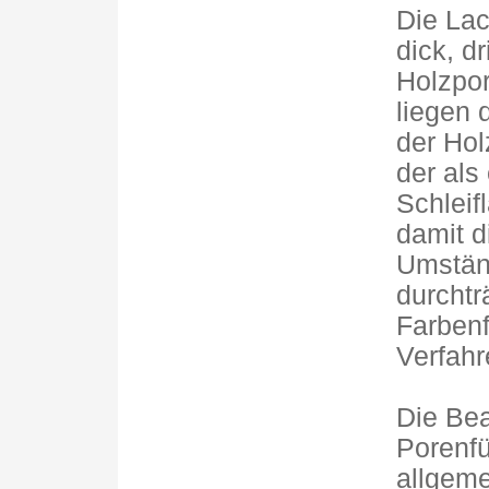
Die Lac
dick, d
Holzpor
liegen 
der Hol
der als
Schleif
damit d
Umständ
durchtr
Farben
Verfahr
Die Bea
Porenfü
allgeme