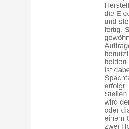
Herstel
die Eig
und ste
fertig.
gewöhnl
Auftrag
benutzt
beiden 
ist dab
Spacht
erfolgt
Stellen
wird de
oder di
einem G
zwei Ho