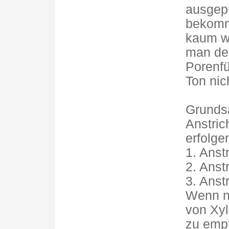
ausgep
bekommt
kaum wi
man den
Porenfü
Ton nicht
Grundsä
Anstric
erfolge
1. Anst
2. Anstr
3. Anstr
Wenn ni
von Xy
zu emp