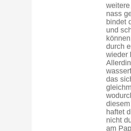
weitere
nass ge
bindet 
und sch
können 
durch e
wieder 
Allerdi
wasserf
das sic
gleichm
wodurch
diesem 
haftet 
nicht d
am Papi