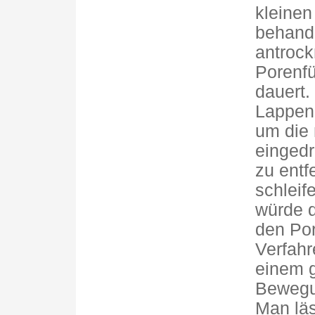
kleinen
behande
antrock
Porenfü
dauert.
Lappen 
um die 
eingedr
zu entf
schleife
würde d
den Por
Verfahr
einem g
Bewegun
Man läs