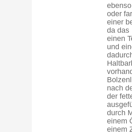
ebenso 
oder fa
einer b
da das 
einen T
und ein
dadurch
Haltbar
vorhan
Bolzenl
nach de
der fett
ausgefül
durch 
einem Ö
einem Z