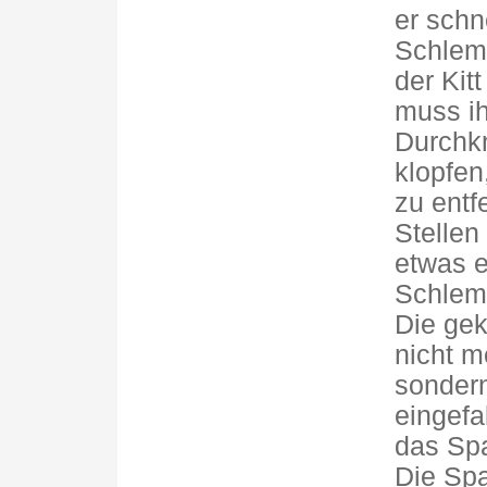
er schn
Schlemm
der Kit
muss i
Durchk
klopfen
zu entf
Stellen 
etwas e
Schlemm
Die gek
nicht m
sondern
eingefa
das Spa
Die Sp