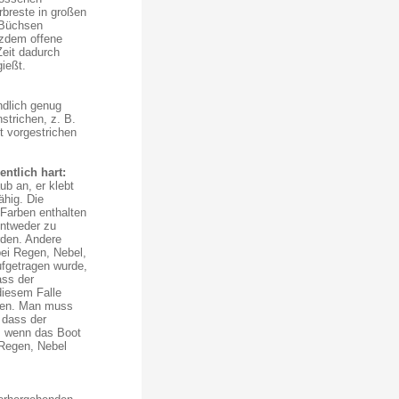
breste in großen
 Büchsen
tzdem offene
eit dadurch
ießt.
ndlich genug
strichen, z. B.
t vorgestrichen
ntlich hart:
ub an, er klebt
ähig. Die
 Farben enthalten
entweder zu
rden. Andere
bei Regen, Nebel,
ufgetragen wurde,
ass der
diesem Falle
den. Man muss
 dass der
f, wenn das Boot
 Regen, Nebel