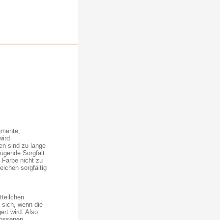
igmente,
wird
en sind zu lange
ügende Sorgfalt
 Farbe nicht zu
ichen sorgfältig
tteilchen
 sich, wenn die
ert wird. Also
lossenen