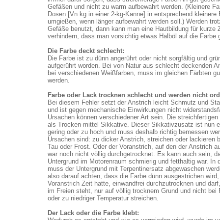
Gefäßen und nicht zu warm aufbewahrt werden. (Kleinere Far
Dosen [Vn kg in einer 2-kg-Kanne] in entsprechend kleinere
umgießen, wenn länger aufbewahrt werden soll.) Werden tro
Gefäße benutzt, dann kann man eine Hautbildung für kurze Z
verhindern, dass man vorsichtig etwas Halböl auf die Farbe g
Die Farbe deckt schlecht:
Die Farbe ist zu dünn angerührt oder nicht sorgfältig und grü
aufgerührt worden. Bei von Natur aus schlecht deckenden An
bei verschiedenen Weißfarben, muss im gleichen Färbten gu
werden.
Farbe oder Lack trocknen schlecht und werden nicht orde
Bei diesem Fehler setzt der Anstrich leicht Schmutz und Sta
und ist gegen mechanische Einwirkungen nicht widerstandsf
Ursachen können verschiedener Art sein. Die streichfertigen
als Trocken-mittel Sikkative. Dieser Sikkativzusatz ist nun 
gering oder zu hoch und muss deshalb richtig bemessen we
Ursachen sind: zu dicker Anstrich, streichen oder lackieren 
Tau oder Frost. Oder der Voranstrich, auf den der Anstrich a
war noch nicht völlig durchgetrocknet. Es kann auch sein, d
Untergrund im Motorenraum schmierig und fetthaltig war. In 
muss der Untergrund mit Terpentinersatz abgewaschen wer
also darauf achten, dass die Farbe dünn ausgestrichen wird,
Voranstrich Zeit hatte, einwandfrei durchzutrocknen und dar
im Freien steht, nur auf völlig trocknem Grund und nicht bei
oder zu niedriger Temperatur streichen.
Der Lack oder die Farbe klebt: