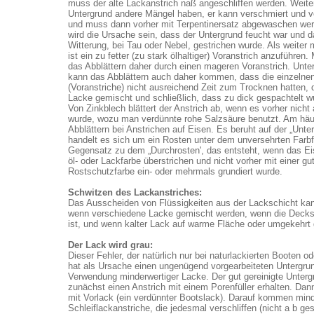
muss der alte Lackanstrich naß angeschliffen werden. Weite
Untergrund andere Mängel haben, er kann verschmiert und v
und muss dann vorher mit Terpentinersatz abgewaschen we
wird die Ursache sein, dass der Untergrund feucht war und d
Witterung, bei Tau oder Nebel, gestrichen wurde. Als weiter
ist ein zu fetter (zu stark ölhaltiger) Voranstrich anzuführen
das Abblättern daher durch einen mageren Voranstrich. Unt
kann das Abblättern auch daher kommen, dass die einzelne
(Voranstriche) nicht ausreichend Zeit zum Trocknen hatten,
Lacke gemischt und schließlich, dass zu dick gespachtelt w
Von Zinkblech blättert der Anstrich ab, wenn es vorher nicht
wurde, wozu man verdünnte rohe Salzsäure benutzt. Am häuf
Abblättern bei Anstrichen auf Eisen. Es beruht auf der „Unter
handelt es sich um ein Rosten unter dem unversehrten Farbf
Gegensatz zu dem „Durchrosten', das entsteht, wenn das Ei
öl- oder Lackfarbe überstrichen und nicht vorher mit einer gu
Rostschutzfarbe ein- oder mehrmals grundiert wurde.
Schwitzen des Lackanstriches:
Das Ausscheiden von Flüssigkeiten aus der Lackschicht kann
wenn verschiedene Lacke gemischt werden, wenn die Decks
ist, und wenn kalter Lack auf warme Fläche oder umgekehrt 
Der Lack wird grau:
Dieser Fehler, der natürlich nur bei naturlackierten Booten oder
hat als Ursache einen ungenügend vorgearbeiteten Untergrun
Verwendung minderwertiger Lacke. Der gut gereinigte Untergr
zunächst einen Anstrich mit einem Porenfüller erhalten. Dann
mit Vorlack (ein verdünnter Bootslack). Darauf kommen min
Schleiflackanstriche, die jedesmal verschliffen (nicht a b ges