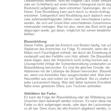
Ölbindemittel) nehmen. Wird ein magerer Lack (stark verdün
oder ein Schleiflack) auf einen fetteren Untergrund (nicht ab
Bootslack) aufgetragen, dann entstehen Spannungen, die zu
führen. Eine Rissbildung kann auch durch zu dicken Auftrag 
entstehen. Gelegentlich wird Rissbildung auch dadurch verur
zwei aufeinanderfolgenden Jahren zwei verschiedene Lackso
wurden, die sich auf Grund ihrer verschiedenen Zusammense
miteinander vertragen. Man tut also, wenn das Boot nicht ge
abgezogen wurde, gut daran, möglichst bei seinen bewährte
bleiben.
Blasenbildung:
Dieser Fehler, gerade bei Anstrich von Booten häufig, hat sc
Abplatzen des Anstriches zur Folge. Er entsteht, wenn der 
Malen noch Feuchtigkeit enthielt, die durch die Einwirkung 
verdampft und den Farbfilm vom Holz abhebt. Die Blasenbil
daran liegen, dass der Voranstrich nicht richtig trocken war,
Lösungsmittel infolge der Sonnenbestrahlung verdampfen un
Blasenbildung hervorrufen. Es sind die gleichen Gründe, die
Abbrennen mit der Lötlampe die Blasen hervorrufen. Blasenbi
ein, wenn von Aststellen Harz ausgeschieden wird. Man bren
Harzstellen aus und isoliert sie mit Spritlack. Bei zu starker
jeder Lackanstrich blasig. Man darf daher lackierte Einzelteile
Nähe eines geheizten Ofens zum Trocknen aufstellen.
Abblättern der Farbe:
Es kann die Folge der Blasenbildung oder der Rißbildung sei
Ursachen dann bekämpft werden müssen. Es kann daran lie
Farbe zu dick aufgetragen wurde, oder dass der Lackuntergr
zu alt war. Dann muss der alte Anstrich abgebeizt werden, 