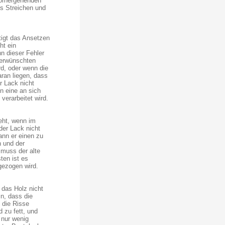
vorhergehenden
s Streichen und
tigt das Ansetzen
ht ein
nn dieser Fehler
nerwünschten
rd, oder wenn die
aran liegen, dass
r Lack nicht
n eine an sich
verarbeitet wird.
teht, wenn im
er Lack nicht
ann er einen zu
n und der
 muss der alte
ten ist es
gezogen wird.
 das Holz nicht
n, dass die
 die Risse
 zu fett, und
 nur wenig