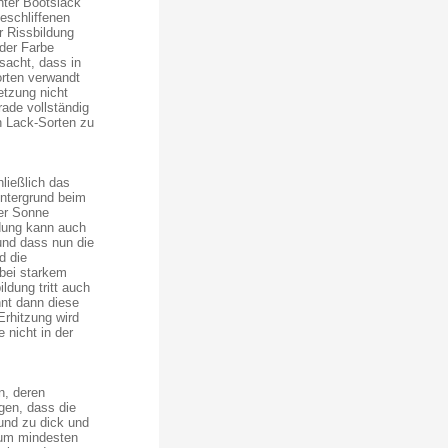
nter Bootslack
geschliffenen
r Rissbildung
der Farbe
sacht, dass in
rten verwandt
tzung nicht
rade vollständig
n Lack-Sorten zu
hließlich das
Untergrund beim
der Sonne
dung kann auch
 und dass nun die
d die
 bei starkem
ldung tritt auch
nt dann diese
 Erhitzung wird
 nicht in der
n, deren
gen, dass die
und zu dick und
zum mindesten