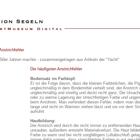
Anstrichfehler
50er Jahren machte - z
usammengetragen aus Artikeln der "Yacht"
Die häufigsten Anstrichfehler
Bodensatz im Farbtopf:
Er ist die Folge davon, dass die kleinen Farbteilchen, die P
ungleichmäßig in dem Bindemittel verteilt sind, der Anstrich 
ungleichmäßig und streifig und deckt nicht ganz. Die Ursach
oder zu warme Lagerung der streichfertigen Farbe und ungen
beim Anrühren. Man verhindert diesen Fehler, indem man die
lange und nicht im Warmen stehen lässt und sie vor dem Stre
aufrührt.
Hautbildung:
Der Anstrich wird durch die nicht immer zu entfernenden Hau
unsauber, außerdem entsteht Materialverlust. Die Haut bildet
Farbe zu warm und bei nicht sorgfältigem Luftabschluß gelag
immer dafür sorgen, dass streichfertige Farben in gut gesch