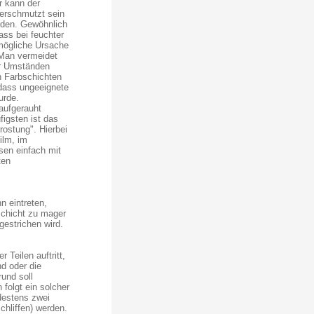
r kann der
erschmutzt sein
rden. Gewöhnlich
ass bei feuchter
 mögliche Ursache
. Man vermeidet
er Umständen
n Farbschichten
 dass ungeeignete
urde.
 aufgerauht
igsten ist das
rostung". Hierbei
ilm, im
sen einfach mit
ten
 eintreten,
chicht zu mager
gestrichen wird.
 Teilen auftritt,
d oder die
und soll
 folgt ein solcher
destens zwei
chliffen) werden.