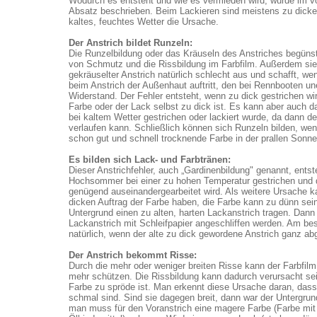
Wodurch es entsteht und wie es vermieden wird, wurde im 
Absatz beschrieben. Beim Lackieren sind meistens zu dicke
kaltes, feuchtes Wetter die Ursache.
Der Anstrich bildet Runzeln:
Die Runzelbildung oder das Kräuseln des Anstriches begüns
von Schmutz und die Rissbildung im Farbfilm. Außerdem sie
gekräuselter Anstrich natürlich schlecht aus und schafft, we
beim Anstrich der Außenhaut auftritt, den bei Rennbooten u
Widerstand. Der Fehler entsteht, wenn zu dick gestrichen wi
Farbe oder der Lack selbst zu dick ist. Es kann aber auch d
bei kaltem Wetter gestrichen oder lackiert wurde, da dann de
verlaufen kann. Schließlich können sich Runzeln bilden, wen
schon gut und schnell trocknende Farbe in der prallen Sonne 
Es bilden sich Lack- und Farbtränen:
Dieser Anstrichfehler, auch „Gardinenbildung" genannt, ents
Hochsommer bei einer zu hohen Temperatur gestrichen und d
genügend auseinandergearbeitet wird. Als weitere Ursache k
dicken Auftrag der Farbe haben, die Farbe kann zu dünn sei
Untergrund einen zu alten, harten Lackanstrich tragen. Dann
Lackanstrich mit Schleifpapier angeschliffen werden. Am bes
natürlich, wenn der alte zu dick gewordene Anstrich ganz ab
Der Anstrich bekommt Risse:
Durch die mehr oder weniger breiten Risse kann der Farbfilm
mehr schützen. Die Rissbildung kann dadurch verursacht sei
Farbe zu spröde ist. Man erkennt diese Ursache daran, dass
schmal sind. Sind sie dagegen breit, dann war der Untergrund
man muss für den Voranstrich eine magere Farbe (Farbe mit