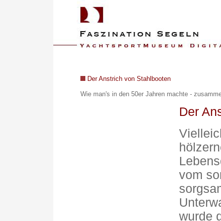
Der Anstrich von Stahlbooten
Wie man's in den 50er Jahren machte - z
usammen
Der Ans
Viellei
hölzern
Lebensd
vom sor
sorgsam
Unterwa
wurde d