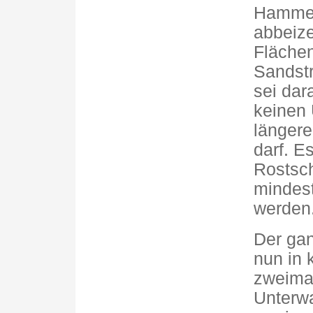
Hammer
abbeize
Flächen
Sandstr
sei dar
keinen
längere
darf. E
Rostsch
mindest
werden
Der ga
nun in 
zweimal
Unterwa