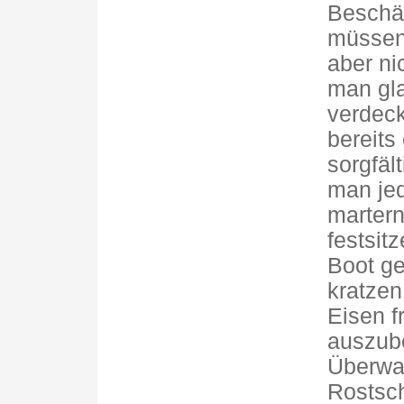
Beschä
müssen 
aber ni
man gl
verdec
bereits
sorgfäl
man jed
martern
festsit
Boot g
kratzen
Eisen f
auszub
Überwas
Rostsch