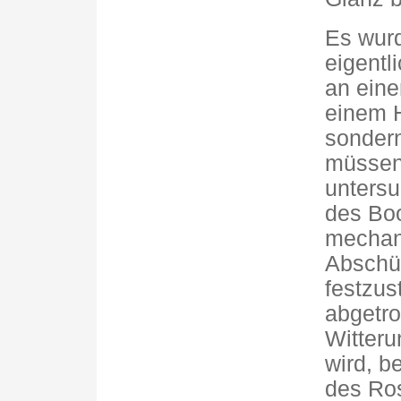
Es wurd
eigentl
an eine
einem H
sondern
müssen
unters
des Boo
mechani
Abschür
festzus
abgetro
Witteru
wird, b
des Ro