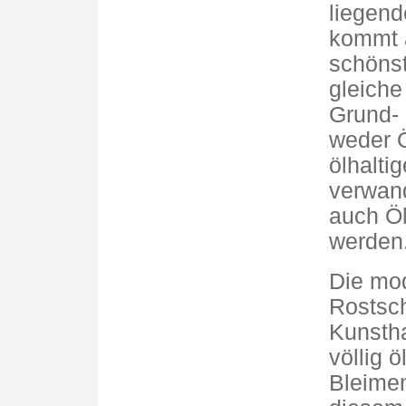
liegend
kommt a
schönst
gleiche 
Grund- 
weder 
ölhalti
verwand
auch Öl
werden
Die mo
Rostsch
Kunstha
völlig 
Bleimen