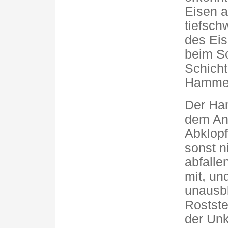
Eisen a
tiefsch
des Eis
beim Sc
Schicht
Hammer
Der Ham
dem Ans
Abklopf
sonst n
abfall
mit, un
unausbl
Rostst
der Unk