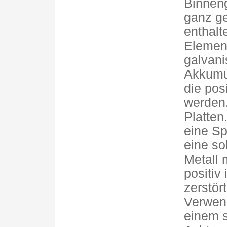
Binnen
ganz g
enthalt
Element
galvani
Akkumul
die pos
werden,
Platten
eine Sp
eine so
Metall 
positiv 
zerstör
Verwen
einem s