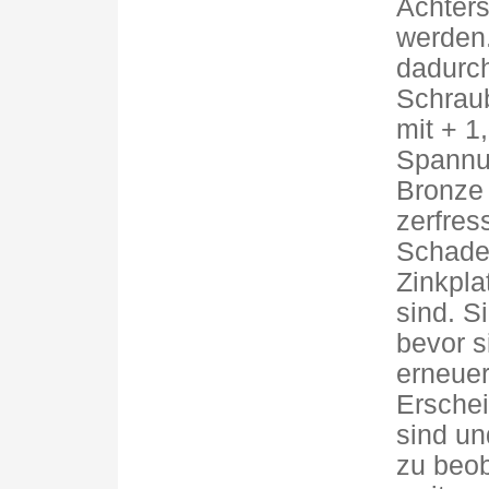
Achters
werden.
dadurch
Schraub
mit + 1
Spannu
Bronze 
zerfres
Schaden
Zinkpla
sind. S
bevor s
erneuer
Erschei
sind un
zu beob