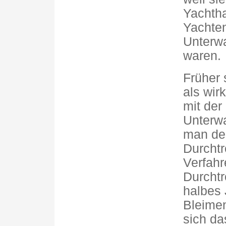
Yachtha
Yachten
Unterwa
waren.
Früher 
als wir
mit der
Unterwa
man der
Durchtr
Verfah
Durchtr
halbes 
Bleimen
sich da