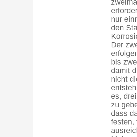
zweimal
erforde
nur ein
den St
Korrosi
Der zwe
erfolge
bis zwe
damit d
nicht d
entsteh
es, dre
zu gebe
dass da
festen,
ausreic