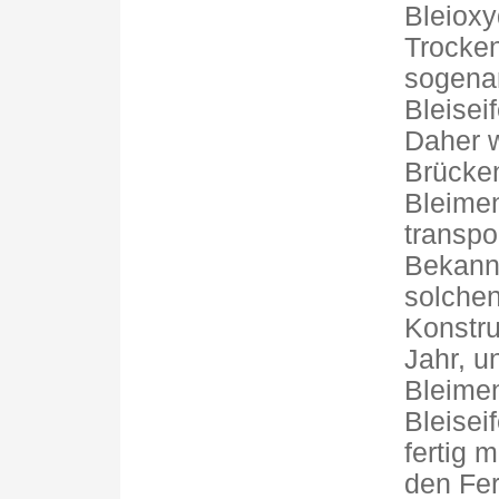
Bleioxy
Trocken
sogenan
Bleisei
Daher w
Brücken
Bleimen
transpor
Bekannt
solchen
Konstru
Jahr, u
Bleimen
Bleisei
fertig 
den Fer