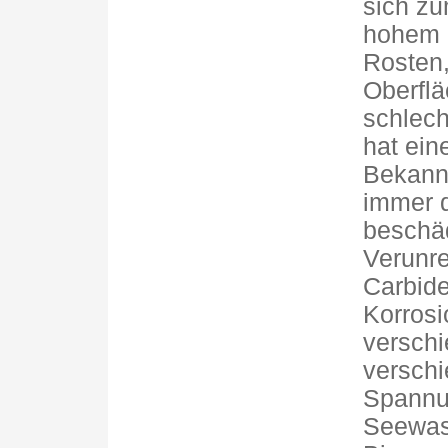
sich zu
hohem S
Rosten,
Oberflä
schlech
hat ein
Bekannt
immer d
beschäd
Verunre
Carbide
Korrosi
versch
verschi
Spannu
Seewass