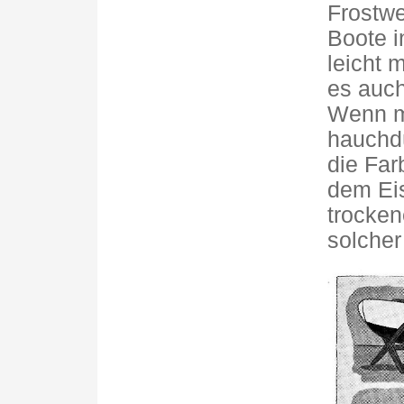
Frostwe
Boote i
leicht 
es auch
Wenn m
hauchdü
die Farb
dem Eis
trocken
solcher