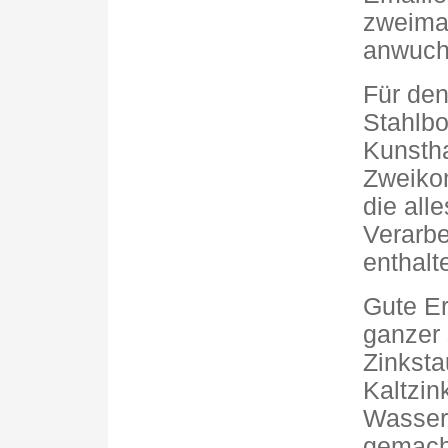
zweimal
anwuch
Für den
Stahlbo
Kunsth
Zweiko
die all
Verarbe
enthalte
Gute Er
ganzer 
Zinksta
Kaltzin
Wasser,
gemach