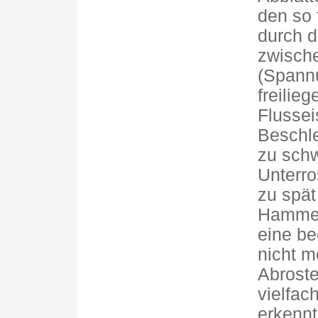
den so 
durch d
zwisch
(Spann
freilie
Flussei
Beschle
zu schw
Unterro
zu spät
Hammers
eine be
nicht m
Abroste
vielfac
erkenn