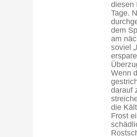
diesen 
Tage. 
durchge
dem Sp
am näch
soviel 
erspare
Überzug
Wenn de
gestric
darauf 
streich
die Kält
Frost e
schädli
Rostsch