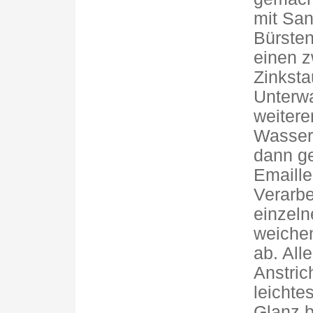
mit San
Bürsten
einen z
Zinkst
Unterwa
weitere
Wasser 
dann ge
Emaille
Verarbe
einzeln
weichen
ab. All
Anstric
leichte
Glanz 