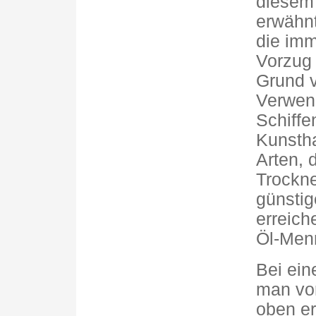
diesem
erwähnt
die im
Vorzug 
Grund v
Verwend
Schiffe
Kunstha
Arten, 
Trockne
günstig
erreich
Öl-Men
Bei ei
man vor
oben e