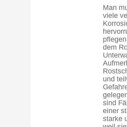
Man mus
viele v
Korrosi
hervorr
pflegen
dem Ros
Unterwa
Aufmer
Rostsch
und tei
Gefahre
gelegen
sind Fä
einer s
starke 
weil si