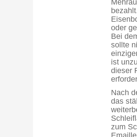
Mehraus
bezahlt.
Eisenbo
oder ge
Bei dem
sollte 
einzige
ist unz
dieser 
erforder
Nach de
das stä
weiterb
Schleif
zum Sc
Emaille