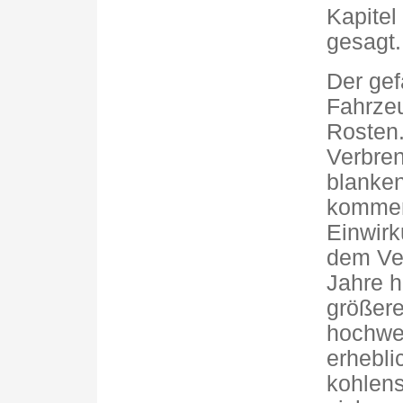
Kapitel
gesagt.
Der gef
Fahrzeu
Rosten.
Verbren
blanken
kommen
Einwirk
dem Ver
Jahre h
größer
hochwer
erhebli
kohlens