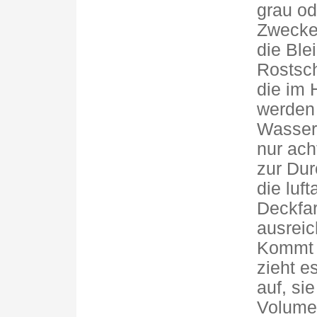
grau od
Zwecke, 
die Ble
Rostsch
die im 
werden
Wasser 
nur ach
zur Dur
die luf
Deckfar
ausreic
Kommt d
zieht e
auf, si
Volumen