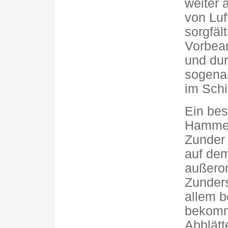
weiter 
von Luf
sorgfäl
Vorbean
und dur
sogena
im Schif
Ein bes
Hammer
Zunder g
auf dem
außeror
Zunders
allem b
bekomm
Abblätt