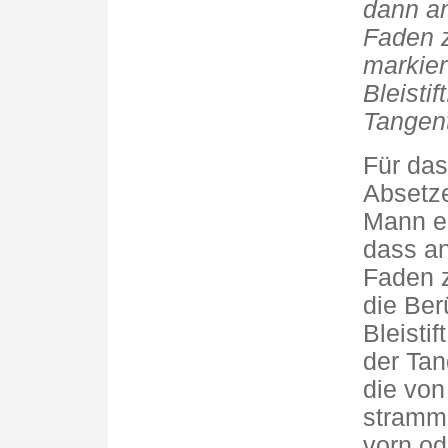
dann a
Faden z
markier
Bleistif
Tangen
Für das
Absetz
Mann er
dass a
Faden z
die Ber
Bleisti
der Tan
die von
stramm 
vorn od