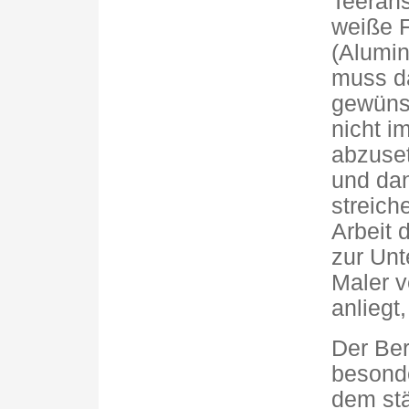
Teerans
weiße F
(Alumin
muss da
gewünsc
nicht i
abzuset
und dan
streich
Arbeit 
zur Unt
Maler v
anliegt
Der Ber
besonde
dem st