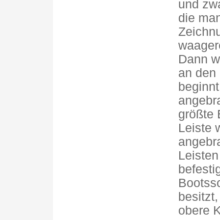
und zwa
die man
Zeichn
waagere
Dann wi
an den
beginnt
angebra
größte 
Leiste 
angebra
Leisten
befesti
Bootss
besitzt
obere K