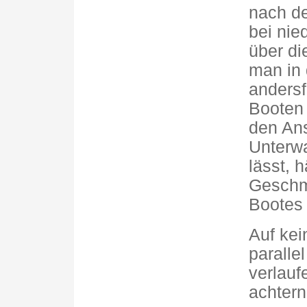
nach de
bei nie
über di
man in 
andersf
Booten 
den Ans
Unterwa
lässt, 
Geschm
Bootes 
Auf kei
paralle
verlauf
achtern