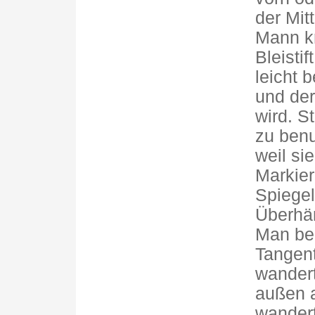
der Mitt
Mann k
Bleisti
leicht 
und der
wird. S
zu benu
weil si
Markier
Spiegel
Überhä
Man beg
Tangent
wander
außen a
wander