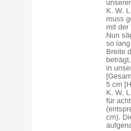
unserem
K. W. L
muss g
mit der
Nun säg
so lang
Breite 
beträgt
in unse
[Gesam
5 cm [
K. W. L.
für ach
(entspr
cm). Di
aufgena