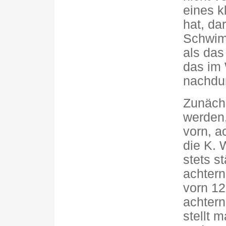
eines k
hat, da
Schwimm
als das
das im 
nachdun
Zunächs
werden,
vorn, a
die K. 
stets s
achtern
vorn 12
achtern
stellt 