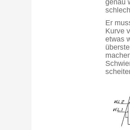
genau 
schlech
Er mus
Kurve v
etwas w
überste
machen 
Schwier
scheite