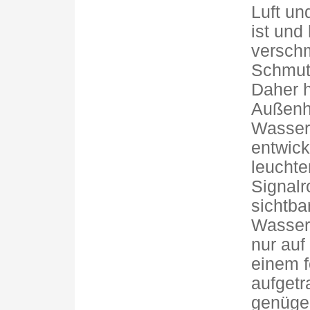
Luft un
ist und
versch
Schmutz
Daher h
Außenh
Wasser
entwick
leuchte
Signalr
sichtba
Wasserp
nur auf
einem f
aufgetr
genügen