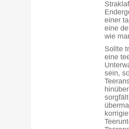
Strakla
Enderge
einer t
eine de
wie man
Sollte 
eine te
Unterw
sein, s
Teerans
hinüber
sorgfäl
übermal
korrigi
Teerunt