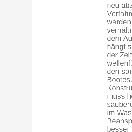
neu abz
Verfahr
werden,
verhält
dem Au
hängt s
der Zei
wellenf
den son
Bootes.
Konstru
muss hö
saubere
im Wass
Beansp
besser 