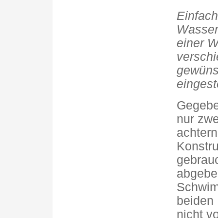
Einfach
Wasserl
einer W
verschi
gewüns
eingeste
Gegebe
nur zwe
achtern
Konstru
gebrauc
abgebei
Schwim
beiden 
nicht v