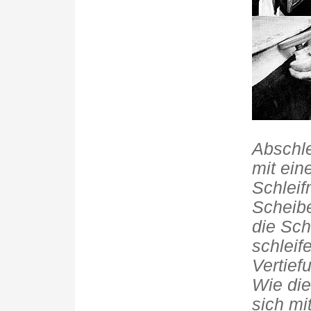
Abschle
mit ein
Schleif
Scheib
die Sch
schleif
Vertief
Wie die
sich mi