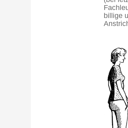
Fachleu
billige
Anstric