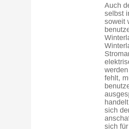
Auch de
selbst i
soweit 
benutze
Winter
Winterl
Stroman
elektri
werden
fehlt, 
benutz
ausges
handelt
sich de
anschaf
sich fü