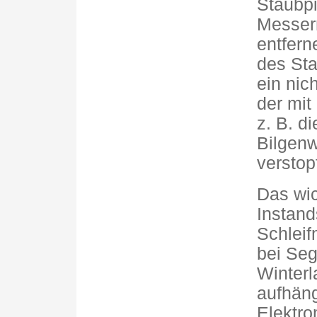
Staubpi
Messern
entfer
des Sta
ein nic
der mit
z. B. d
Bilgenw
verstopf
Das wic
Instand
Schleif
bei Seg
Winterl
aufhäng
Elektro