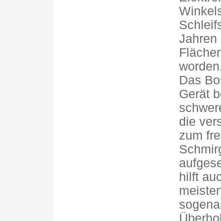
Winkels
Schleif
Jahren 
Flächen
worden,
Das Bo
Gerät b
schwer
die ver
zum fre
Schmir
aufgese
hilft a
meisten
sogenan
Überho