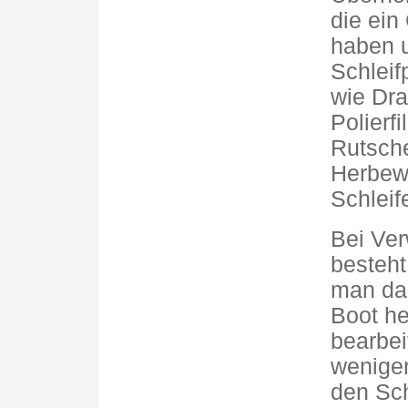
die ein
haben u
Schleif
wie Dra
Polierf
Rutsche
Herbew
Schleif
Bei Ve
besteht
man dam
Boot he
bearbe
weniger
den Sch