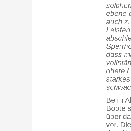
solchen
ebene o
auch z.
Leisten
abschle
Sperrho
dass ma
vollstä
obere L
starkes
schwäc
Beim Ab
Boote s
über d
vor. Di