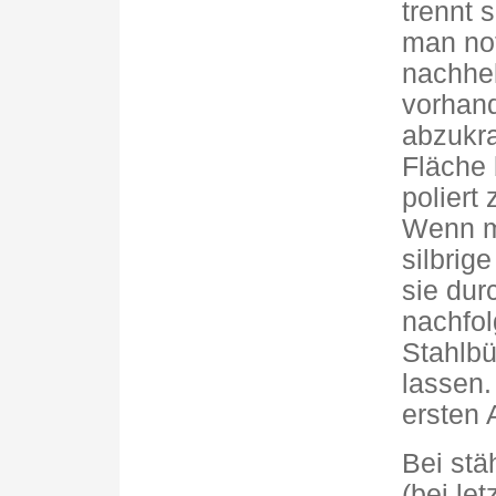
trennt 
man not
nachhel
vorhand
abzukra
Fläche 
poliert
Wenn m
silbrig
sie dur
nachfol
Stahlbü
lassen.
ersten 
Bei stä
(bei le