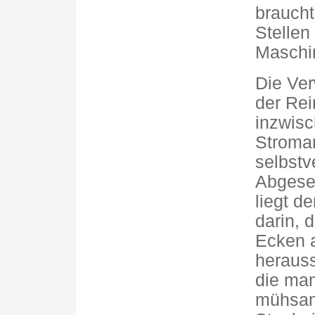
braucht
Stellen
Maschin
Die Ve
der Rei
inzwisc
Stroman
selbstv
Abgeseh
liegt d
darin, 
Ecken a
heraus
die man
mühsame