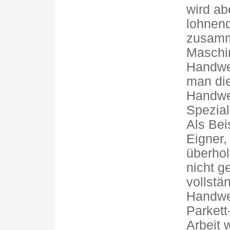
wird ab
lohnend
zusamm
Maschi
Handwer
man die
Handwer
Spezial
Als Bei
Eigner,
überhol
nicht g
vollstä
Handwer
Parkett
Arbeit 