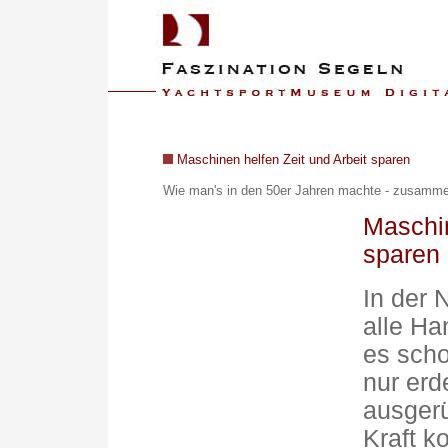
Maschinen helfen Zeit und Arbeit sparen
Wie man's in den 50er Jahren machte - z
usammen
Maschin
sparen
In der 
alle Ha
es scho
nur er
ausgerü
Kraft k