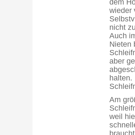
dem Hol
wieder v
Selbstv
nicht zu
Auch im
Nieten 
Schleif
aber gef
abgesch
halten.
Schleif
Am größ
Schleif
weil hi
schnell
braucht