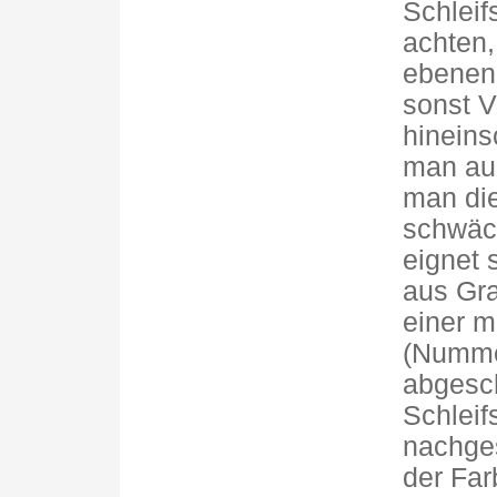
Schleif
achten,
ebenen 
sonst V
hineins
man auc
man die
schwäch
eignet 
aus Gra
einer m
(Nummer
abgesch
Schleif
nachges
der Far