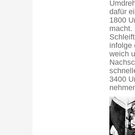
Umdreh
dafür e
1800 U
macht. 
Schleif
infolge
weich 
Nachsc
schnell
3400 U
nehmen