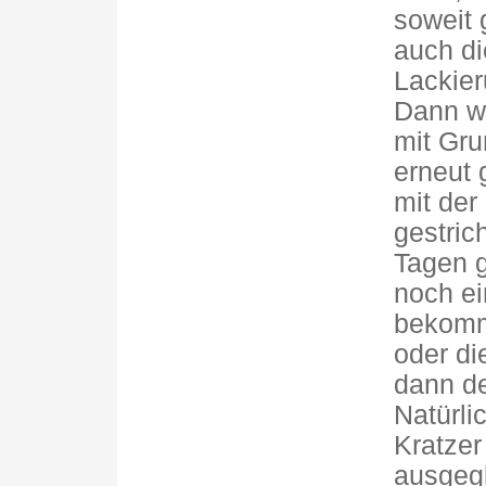
soweit 
auch di
Lackier
Dann wi
mit Gru
erneut 
mit der
gestric
Tagen g
noch ei
bekomm
oder di
dann de
Natürli
Kratzer
ausgeg