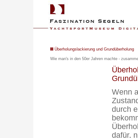
Überholungslackierung und Grundüberholung
Wie man's in den 50er Jahren machte - z
usammen
Überho
Grundü
Wenn a
Zustand
durch e
bekomme
Überhol
dafür, 