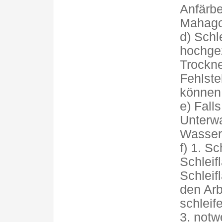
Anfärbe
Mahagon
d) Schl
hochge
Trockne
Fehlste
können
e) Fall
Unterwa
Wasserl
f) 1. Sc
Schleif
Schleif
den Arb
schleife
3. notw