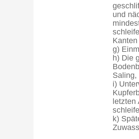
geschli
und näc
mindes
schleif
Kanten 
g) Einm
h) Die 
Bodenbr
Saling,
i) Unte
Kupferb
letzten
schleif
k) Spä
Zuwasse