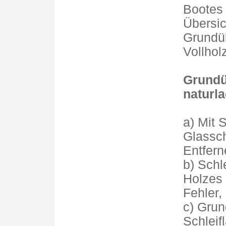
Bootes 
Übersic
Grundüb
Vollhol
Grundü
naturla
a) Mit 
Glassc
Entfern
b) Schl
Holzes 
Fehler,
c) Grun
Schleif