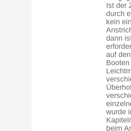
Ist der
durch e
kein ei
Anstric
dann is
erforde
auf den
Booten 
Leichtm
verschi
Überhol
verschi
einzeln
wurde i
Kapitel
beim A