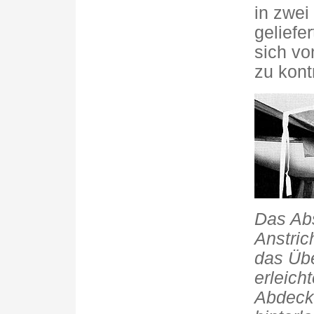
in zwei
geliefe
sich vo
zu kontr
Das Ab
Anstric
das Übe
erleich
Abdeck