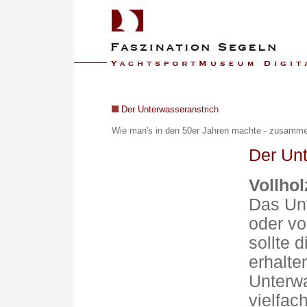
Der Unterwasseranstrich
Wie man's in den 50er Jahren machte - z
usammen
Der Unt
Vollho
Das Unt
oder vo
sollte 
erhalte
Unterwa
vielfac