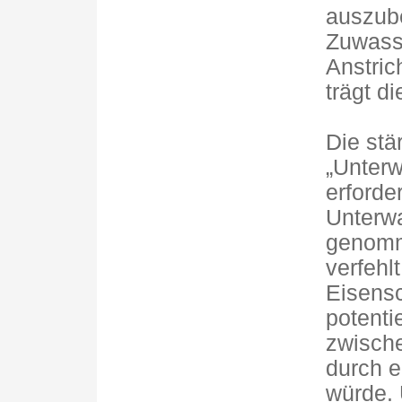
auszub
Zuwasse
Anstric
trägt d
Die stär
„Unterw
erforde
Unterwa
genomme
verfehl
Eisensc
potenti
zwische
durch e
würde. 