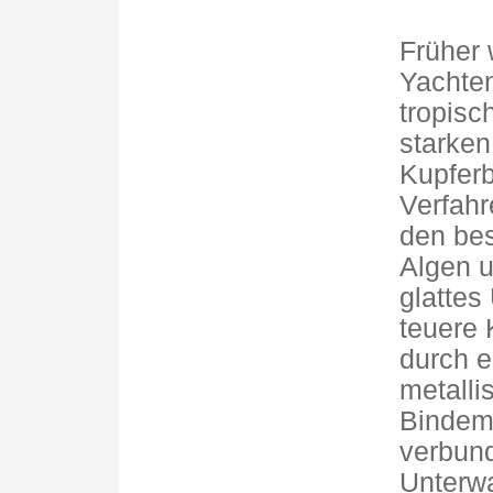
Früher 
Yachten
tropisc
starken
Kupferb
Verfahr
den be
Algen u
glattes
teuere 
durch e
metalli
Bindemi
verbund
Unterw