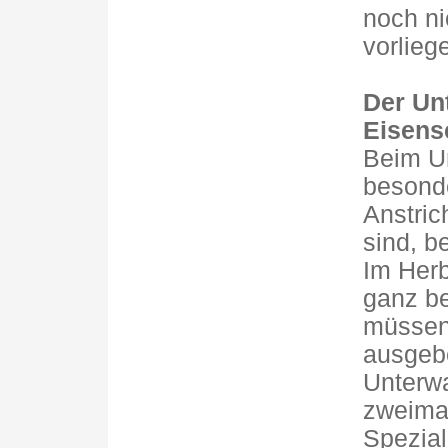
noch n
vorlieg
Der Un
Eisens
Beim Un
besond
Anstric
sind, b
Im Herb
ganz be
müssen
ausgeb
Unterwa
zweimal
Spezial