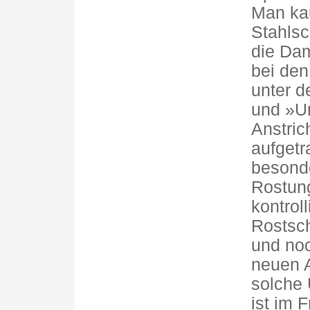
Man kau
Stahlsc
die Da
bei den
unter d
und »Un
Anstric
aufgetr
besonder
Rostung
kontrol
Rostsch
und noc
neuen A
solche 
ist im 