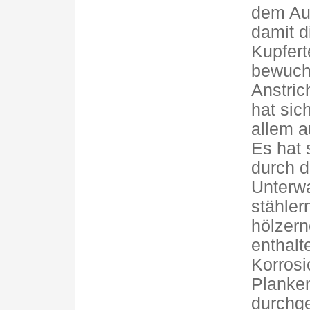
dem Auf
damit d
Kupfert
bewuch
Anstric
hat sic
allem a
Es hat 
durch 
Unterwa
stähler
hölzern
enthalt
Korrosi
Planken
durchge