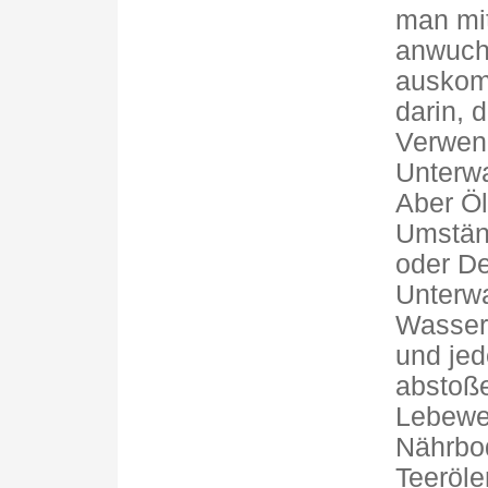
man mit
anwuch
auskomm
darin, 
Verwend
Unterwa
Aber Öl
Umständ
oder De
Unterwa
Wasser
und jed
abstoße
Lebewe
Nährbod
Teeröle