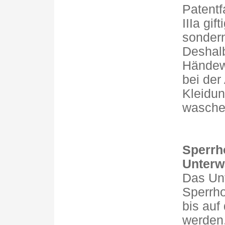
Patentf
IIIa gif
sonder
Deshal
Händew
bei der
Kleidun
waschen
Sperrho
Unterw
Das Unt
Sperrho
bis auf
werden,