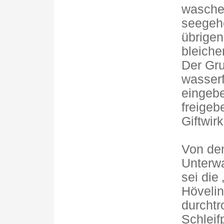
waschen
seegeh
übrigen
bleich
Der Gru
wasserf
eingebe
freigeb
Giftwir
Von den
Unterw
sei die
Hövelin
durchtr
Schleif