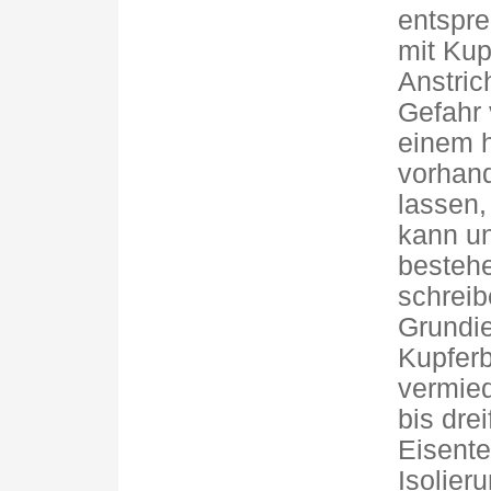
entspre
mit Kup
Anstric
Gefahr 
einem h
vorhand
lassen,
kann un
bestehe
schreib
Grundie
Kupferb
vermied
bis drei
Eisente
Isolieru