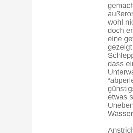
gemacht
außero
wohl ni
doch er
eine ge
gezeigt
Schlepp
dass ei
Unterwa
“abperl
günstig
etwas s
Uneben
Wasserw
Anstric