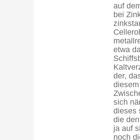
auf dem
bei Zin
zinksta
Cellero
metallr
etwa da
Schiffs
Kaltver
der, da
diesem 
Zwisch
sich nä
dieses 
die de
ja auf 
noch di