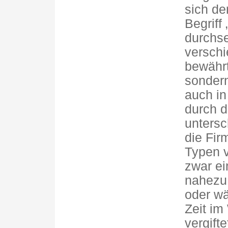
sich d
Begriff
durchse
verschi
bewährt
sondern
auch in
durch d
untersc
die Fir
Typen v
zwar ei
nahezu
oder wä
Zeit im
vergift