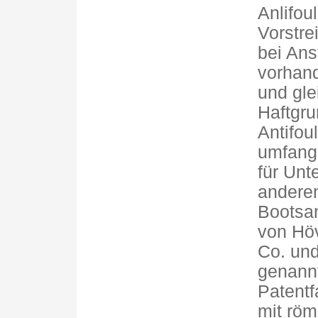
Anlifou
Vorstre
bei Ans
vorhand
und gle
Haftgru
Antifou
umfang
für Unt
anderen
Bootsan
von Höv
Co. und
genannt
Patentf
mit röm