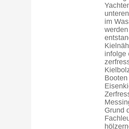
Yachte
unteren
im Wass
werden 
entstan
Kielnäh
infolge
zerfres
Kielbol
Booten
Eisenki
Zerfre
Messing
Grund d
Fachleu
hölzern