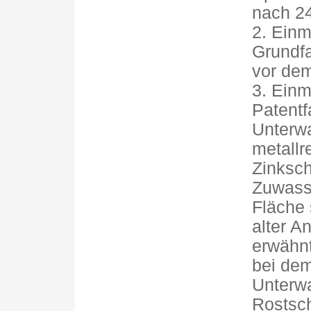
nach 24
2. Einm
Grundfa
vor de
3. Einm
Patentf
Unterwa
metallr
Zinksch
Zuwasse
Fläche s
alter A
erwähn
bei dem
Unterw
Rostsc