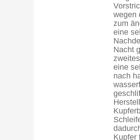
Vorstri
wegen d
zum änd
eine se
Nachdem
Nacht g
zweites
eine seh
nach ha
wasserf
geschli
Herstel
Kupferb
Schleif
dadurch
Kupfer 