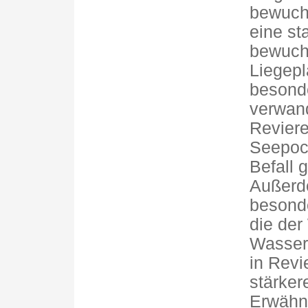
bewuch
eine sta
bewuch
Liegepl
besonde
verwand
Revier
Seepoc
Befall 
Außerde
besonde
die der
Wasser
in Revi
stärker
Erwähnt