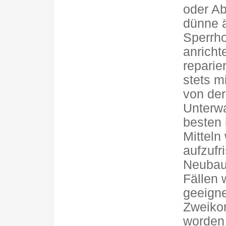
oder Ab
dünne ä
Sperrho
anricht
reparie
stets m
von der
Unterw
besten 
Mitteln
aufzufr
Neubau 
Fällen 
geeigne
Zweiko
worden 