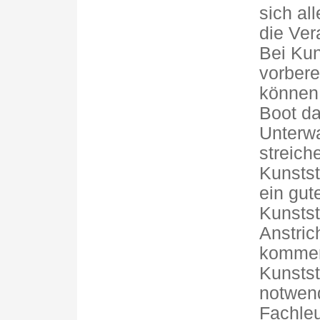
sich al
die Ver
Bei Kun
vorbere
können.
Boot da
Unterwa
streich
Kunstst
ein gut
Kunstst
Anstric
kommen 
Kunstst
notwend
Fachleu