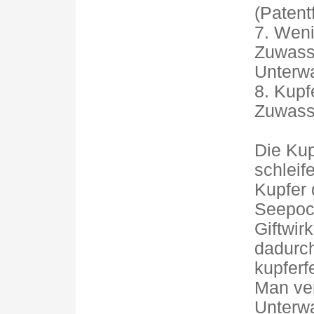
(Patent
7. Wen
Zuwass
Unterwa
8. Kupf
Zuwasse
Die Kup
schleif
Kupfer 
Seepoc
Giftwir
dadurch
kupferf
Man ver
Unterwa