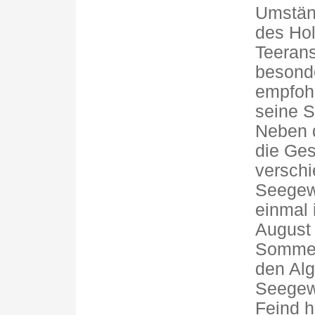
Umständ
des Hol
Teerans
besond
empfohl
seine S
Neben 
die Ges
versch
Seegewä
einmal 
August 
Sommer
den Alg
Seegewä
Feind h