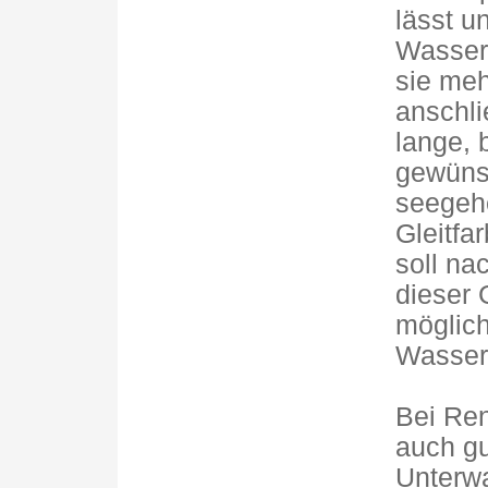
lässt u
Wasserf
sie meh
anschli
lange, 
gewünsc
seegehe
Gleitfa
soll na
dieser 
möglich
Wasser
Bei Ren
auch gu
Unterw