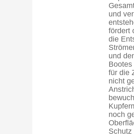
Gesamt
und ver
entsteh
fördert
die Ent
Ströme
und den
Bootes 
für die
nicht g
Anstric
bewuch
Kupferm
noch g
Oberflä
Schutz