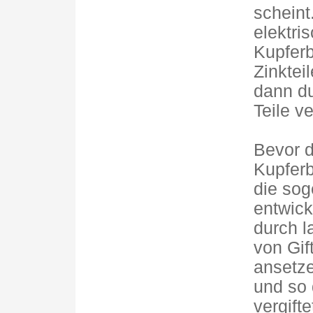
scheint
elektri
Kupferb
Zinktei
dann du
Teile ve
Bevor d
Kupfer
die sog
entwick
durch 
von Gif
ansetz
und so
vergift