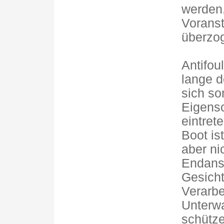
werden,
Voranstr
überzog
Antifou
lange d
sich s
Eigens
eintret
Boot is
aber ni
Endanst
Gesicht
Verarbe
Unterwa
schütze