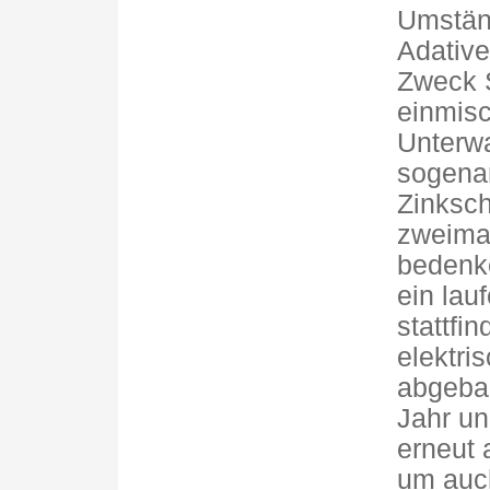
Umständ
Adative
Zweck S
einmisc
Unterwa
sogena
Zinksch
zweimal
bedenk
ein lau
stattfi
elektri
abgeba
Jahr un
erneut 
um auch