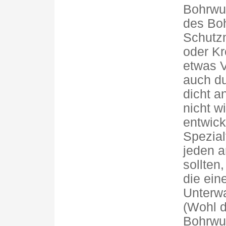
Bohrwu
des Boh
Schutzm
oder Kr
etwas 
auch d
dicht a
nicht w
entwick
Spezial
jeden 
sollten
die ein
Unterwa
(Wohl d
Bohrwur