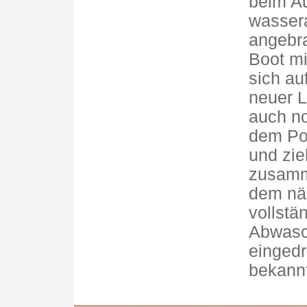
beim Au
wasser
angebra
Boot mit
sich au
neuer L
auch no
dem Po
und zie
zusamm
dem näc
vollstä
Abwasch
eingedr
bekannt