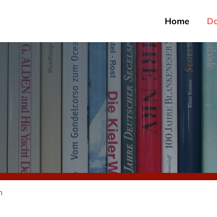
Home
D
n