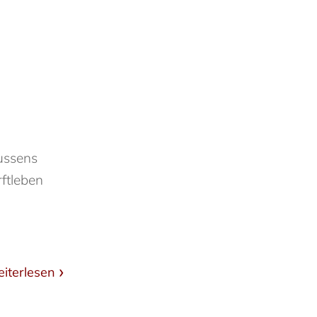
ussens
ftleben
n
iterlesen