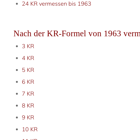
24 KR vermessen bis 1963
Nach der KR-Formel von 1963 verm
3 KR
4 KR
5 KR
6 KR
7 KR
8 KR
9 KR
10 KR