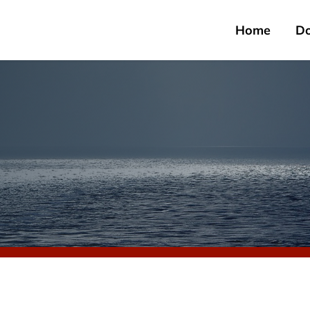
Home
D