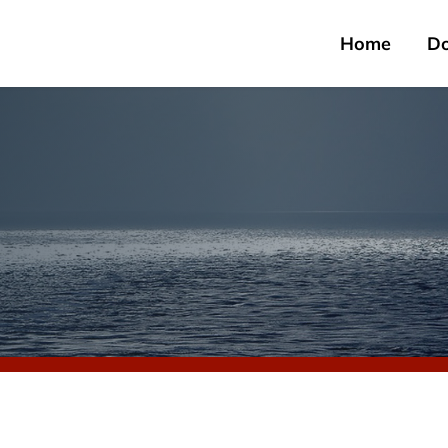
Home
D