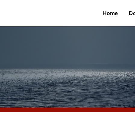
Home
D