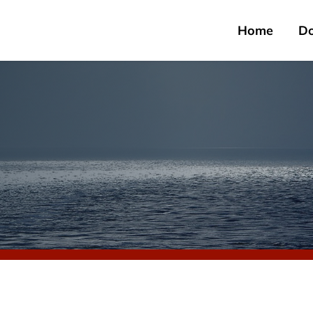
Home
D