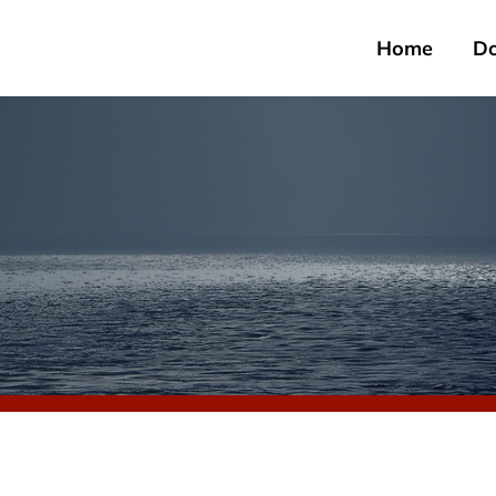
Home
D