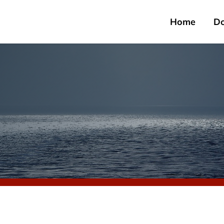
Home
D