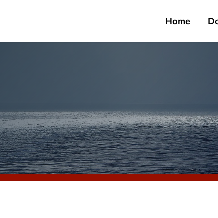
Home
D