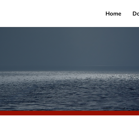
Home
D