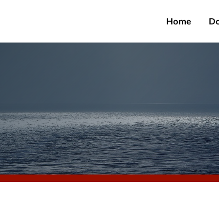
Home
D