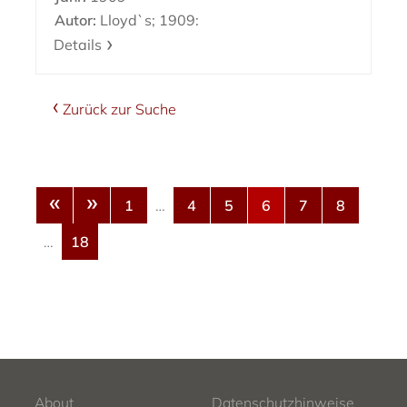
Autor:
Lloyd`s; 1909:
Details
Zurück zur Suche
«
»
1
…
4
5
6
7
8
…
18
About
Datenschutzhinweise