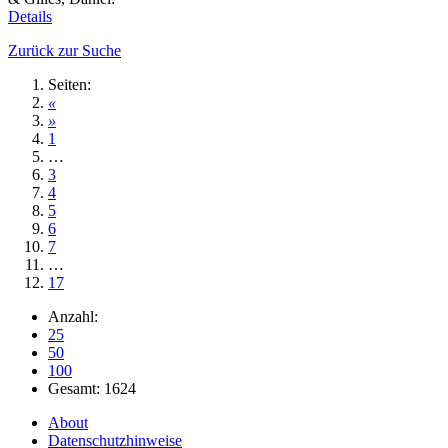
Details
Zurück zur Suche
Seiten:
«
»
1
…
3
4
5
6
7
…
17
Anzahl:
25
50
100
Gesamt: 1624
About
Datenschutzhinweise