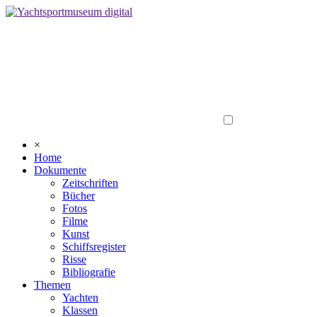
×
Home
Dokumente
Zeitschriften
Bücher
Fotos
Filme
Kunst
Schiffsregister
Risse
Bibliografie
Themen
Yachten
Klassen