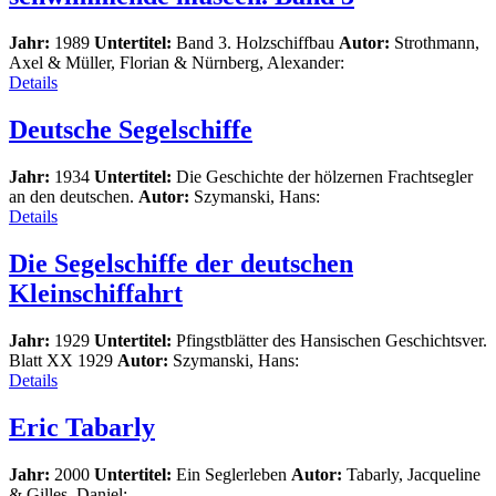
Jahr:
1989
Untertitel:
Band 3. Holzschiffbau
Autor:
Strothmann,
Axel & Müller, Florian & Nürnberg, Alexander:
Details
Deutsche Segelschiffe
Jahr:
1934
Untertitel:
Die Geschichte der hölzernen Frachtsegler
an den deutschen.
Autor:
Szymanski, Hans:
Details
Die Segelschiffe der deutschen
Kleinschiffahrt
Jahr:
1929
Untertitel:
Pfingstblätter des Hansischen Geschichtsver.
Blatt XX 1929
Autor:
Szymanski, Hans:
Details
Eric Tabarly
Jahr:
2000
Untertitel:
Ein Seglerleben
Autor:
Tabarly, Jacqueline
& Gilles, Daniel: