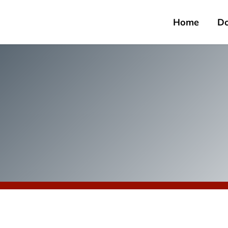
Home
D