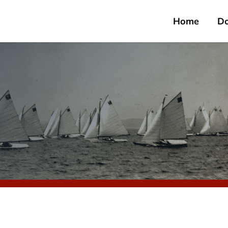
Home
D