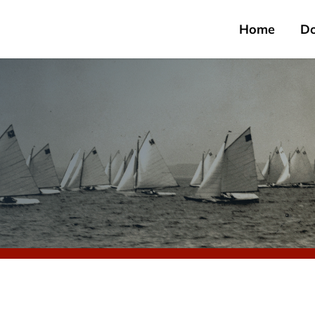
Home
D