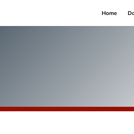
Home
D