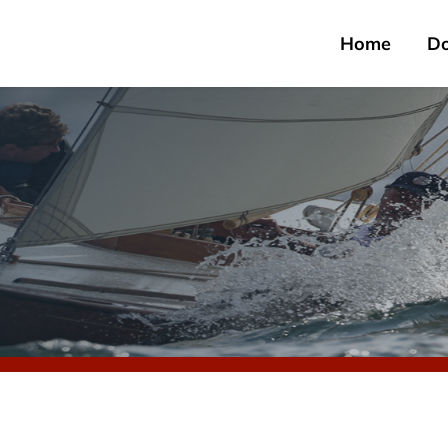
Home
D