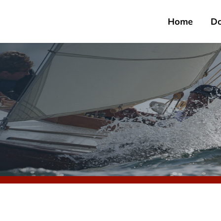
Home
D