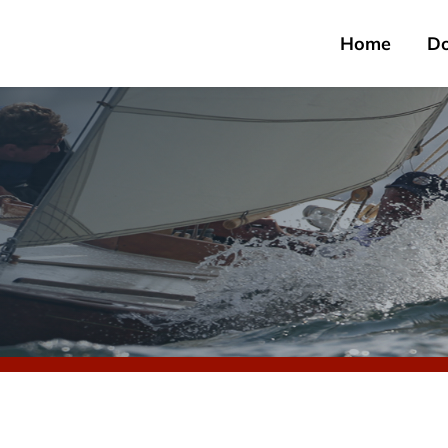
Home
D