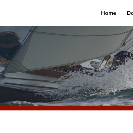
Home
D