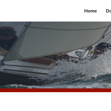
Home
D