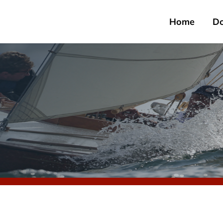
Home
D