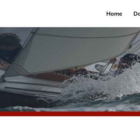
Home
D