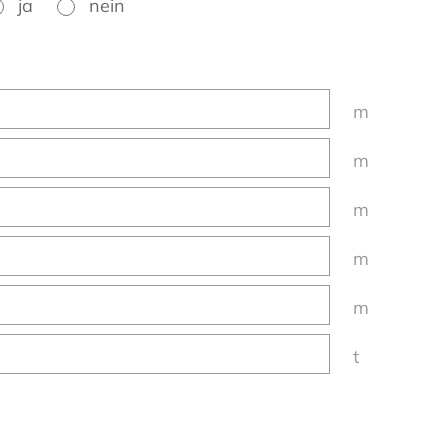
ja
nein
m
m
m
m
m
t