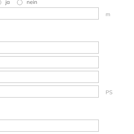
ja
nein
m
PS